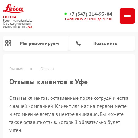
+7 (347) 214-93-84
FIX-LEICA
Ежедневно, с 10:00 до 20:00
Ремонт устройств Leica
Специализированный
cервисный центр г.
Уфа
Мы ремонтируем
Позвонить
Главная
Отзывы
Отзывы клиентов в Уфе
Отзывы клиентов, оставленные после сотрудничества
с нашей компанией. Клиент для нас на первом месте
Ремонт цифровых биноклей Leica
Ремонт оптических прицелов Leica
Ремонт оптических нивелиров Leica
и его мнение всегда в центре внимания. Вы можете
также оставить отзыв, который обязательно будет
учтен.