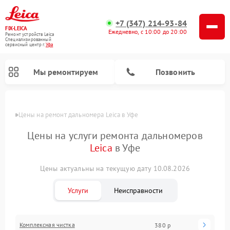
+7 (347) 214-93-84
FIX-LEICA
Ежедневно, с 10:00 до 20:00
Ремонт устройств Leica
Специализированный
cервисный центр г.
Уфа
Мы ремонтируем
Позвонить
Цены
Цены на ремонт дальномера Leica в Уфе
Цены на услуги ремонта дальномеров
Leica
в Уфе
Цены актуальны на текущую дату 10.08.2026
Ремонт цифровых биноклей Leica
Ремонт оптических нивелиров Leica
Ремонт оптических прицелов Leica
Услуги
Неисправности
Комплексная чистка
380 р