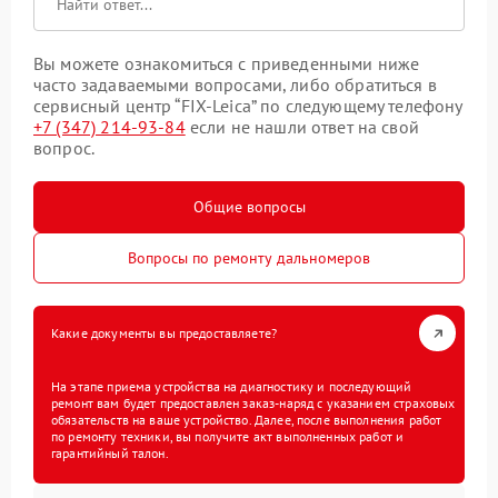
Вы можете ознакомиться с приведенными ниже
часто задаваемыми вопросами, либо обратиться в
сервисный центр “FIX-Leica” по следующему телефону
+7 (347) 214-93-84
если не нашли ответ на свой
вопрос.
Общие вопросы
Вопросы по ремонту дальномеров
Какие документы вы предоставляете?
На этапе приема устройства на диагностику и последующий
ремонт вам будет предоставлен заказ-наряд с указанием страховых
обязательств на ваше устройство. Далее, после выполнения работ
по ремонту техники, вы получите акт выполненных работ и
гарантийный талон.