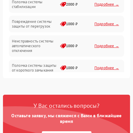
Поломка системы
2000 ₽
Подробнее →
стабилизации
Прочие неисправности
Повреждение системы
1000 ₽
Подробнее →
защиты от перегрузок
Электропитание
Неисправность системы
Механика
автоматического
1000 ₽
Подробнее →
отключения
Управление
Поломка системы защиты
1000 ₽
Подробнее →
от короткого замыкания
Корпус/Герметичность
Повреждение системы
Датчики
1000 ₽
Подробнее →
защиты от перегрева
У Вас остались вопросы?
Неисправность системы
защиты от
1000 ₽
Подробнее →
перенапряжения
Оставьте заявку, мы свяжемся с Вами в ближайшее
время
Неисправность системы
1000 ₽
Подробнее →