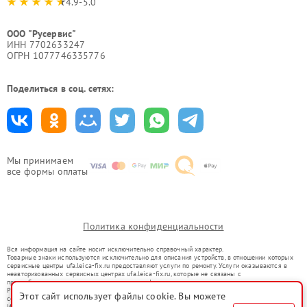
4.9-5.0
ООО "Русервис"
ИНН 7702633247
ОГРН 1077746335776
Поделиться в соц. сетях:
Мы принимаем
все формы оплаты
Политика конфиденциальности
Вся информация на сайте носит исключительно справочный характер.
Товарные знаки используются исключительно для описания устройств, в отношении которых
сервисные центры ufa.leica-fix.ru предоставляют услуги по ремонту. Услуги оказываются в
неавторизованных сервисных центрах ufa.leica-fix.ru, которые не связаны с
правообладателями товарных знаков или их официальными представителями.
Ремонт осуществляется для устройств, уже введенных в гражданский оборот в соответствии
Этот сайт использует файлы cookie. Вы можете
со статьей 1487 ГК РФ.
Использование товарных знаков не преследует цели индивидуализации услуг или введения