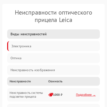
Неисправности оптического
прицела Leica
Виды неисправностей
Электроника
Оптика
Неисправность изображения
Неисправности
Стоимость
Механические повреждения
Неисправность системы
Неисправность фокусировки и оптики
1000 ₽
Подробнее →
подсветки прицела
Неисправность подсветки и электроники