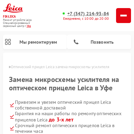
+7 (347) 214-93-84
FIX-LEICA
Ежедневно, с 10:00 до 20:00
Ремонт устройств Leica
Специализированный
cервисный центр г.
Уфа
Мы ремонтируем
Позвонить
в Уфе
Оптический прицел Leica замена микросхемы усилителя
Замена микросхемы усилителя на
оптическом прицеле Leica в Уфе
Привезем и увезем оптический прицел Leica
Ремонт цифровых биноклей Leica
Ремонт оптических нивелиров Leica
собственной доставкой
Гарантия на наши работы по ремонту оптических
до 3-х лет
прицелов Leica
Срочный ремонт оптических прицелов Leica в
течении часа