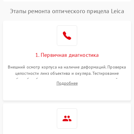
Этапы ремонта оптического прицела Leica
1. Первичная диагностика
Внешний осмотр корпуса на наличие деформаций. Проверка
целостности линз объектива и окуляра. Тестирование
работы барабанчиков ввода поправок, кольца отстройки
Подробнее
параллакса и зума. Выявление сколов, внутренних
загрязнений и нарушений герметичности.