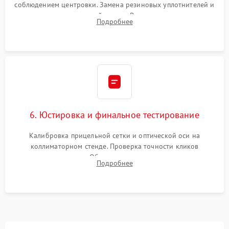
соблюдением центровки. Замена резиновых уплотнителей и
нанесение влагозащитной смазки. Вакуумирование корпуса
Подробнее
и заполнение его осушенным азотом или аргоном для
защиты линз от внутреннего запотевания.
6. Юстировка и финальное тестирование
Калибровка прицельной сетки и оптической оси на
коллиматорном стенде. Проверка точности кликов
механизма поправок. Обязательное испытание прицела на
Подробнее
ударном стенде для проверки устойчивости к отдаче и
гарантии сохранения точки пристрелки.