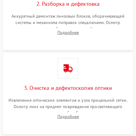
2. Разборка и дефектовка
Аккуратный демонтаж линзовых блоков, оборачивающей
системы и механизма поправок спецключами. Осмотр
внутренних резьбовых соединений, пружин и
Подробнее
уплотнительных колец. Поиск причин люфта, смещения
точки попадания или заклинивания подвижных частей.
3. Очистка и дефектоскопия оптики
Извлечение оптических элементов и узла прицельной сетки.
Осмотр линз на предмет повреждения просветляющего
покрытия или появления грибка. Бережная очистка стекол
Подробнее
спецрастворами. Проверка целостности гравированной
сетки и модуля ее подсветки.