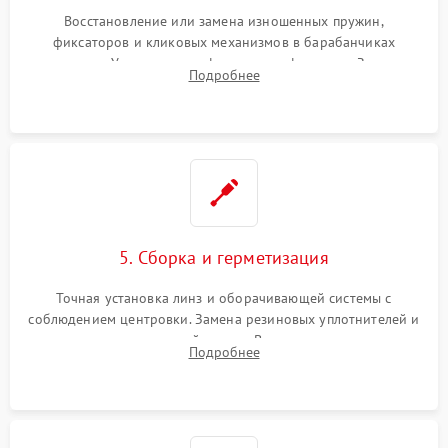
Восстановление или замена изношенных пружин,
фиксаторов и кликовых механизмов в барабанчиках
поправок. Устранение люфтов в трансфокаторе. Замена
Подробнее
поврежденных линз, разбитой сетки или восстановление
контактов в цепи подсветки прицельной марки.
5. Сборка и герметизация
Точная установка линз и оборачивающей системы с
соблюдением центровки. Замена резиновых уплотнителей и
нанесение влагозащитной смазки. Вакуумирование корпуса
Подробнее
и заполнение его осушенным азотом или аргоном для
защиты линз от внутреннего запотевания.