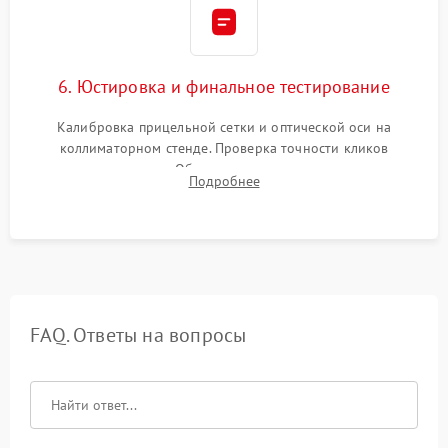
6. Юстировка и финальное тестирование
Калибровка прицельной сетки и оптической оси на
коллиматорном стенде. Проверка точности кликов
механизма поправок. Обязательное испытание прицела на
Подробнее
ударном стенде для проверки устойчивости к отдаче и
гарантии сохранения точки пристрелки.
FAQ. Ответы на вопросы