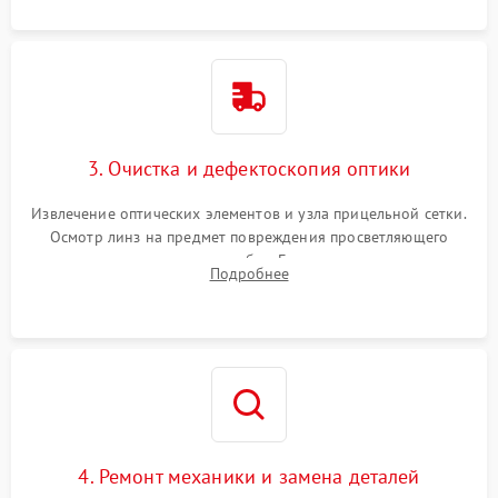
3. Очистка и дефектоскопия оптики
Извлечение оптических элементов и узла прицельной сетки.
Осмотр линз на предмет повреждения просветляющего
покрытия или появления грибка. Бережная очистка стекол
Подробнее
спецрастворами. Проверка целостности гравированной
сетки и модуля ее подсветки.
4. Ремонт механики и замена деталей