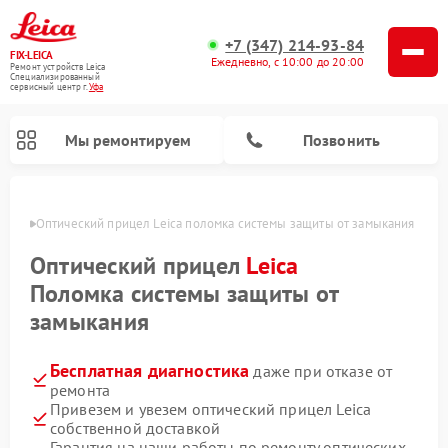
+7 (347) 214-93-84
FIX-LEICA
Ежедневно, с 10:00 до 20:00
Ремонт устройств Leica
Специализированный
cервисный центр г.
Уфа
Мы ремонтируем
Позвонить
в Уфе
Оптический прицел Leica поломка системы защиты от замыкания
Оптический прицел
Leica
Поломка системы защиты от
замыкания
Ремонт цифровых биноклей Leica
Ремонт оптических нивелиров Leica
Бесплатная диагностика
даже при отказе от
ремонта
Привезем и увезем оптический прицел Leica
собственной доставкой
Гарантия на наши работы по ремонту оптических