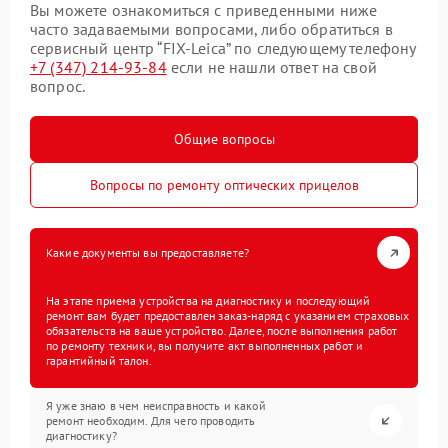
Вы можете ознакомиться с приведенными ниже
часто задаваемыми вопросами, либо обратиться в
сервисный центр “FIX-Leica” по следующему телефону
+7 (347) 214-93-84
если не нашли ответ на свой
вопрос.
Общие вопросы
Вопросы по ремонту оптических прицелов
Какие документы вы предоставляете?
На этапе приема устройства на диагностику и последующий
ремонт вам будет предоставлен заказ-наряд с указанием страховых
обязательств на ваше устройство. Далее, после выполнения работ
по ремонту техники, вы получите акт выполненных работ и
гарантийный талон.
Я уже знаю в чем неисправность и какой
ремонт необходим. Для чего проводить
диагностику?