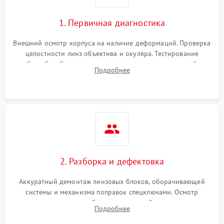
1. Первичная диагностика
Внешний осмотр корпуса на наличие деформаций. Проверка
целостности линз объектива и окуляра. Тестирование
работы барабанчиков ввода поправок, кольца отстройки
Подробнее
параллакса и зума. Выявление сколов, внутренних
загрязнений и нарушений герметичности.
2. Разборка и дефектовка
Аккуратный демонтаж линзовых блоков, оборачивающей
системы и механизма поправок спецключами. Осмотр
внутренних резьбовых соединений, пружин и
Подробнее
уплотнительных колец. Поиск причин люфта, смещения
точки попадания или заклинивания подвижных частей.