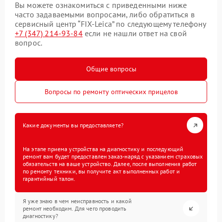
Вы можете ознакомиться с приведенными ниже
часто задаваемыми вопросами, либо обратиться в
сервисный центр “FIX-Leica” по следующему телефону
+7 (347) 214-93-84
если не нашли ответ на свой
вопрос.
Общие вопросы
Вопросы по ремонту оптических прицелов
Какие документы вы предоставляете?
На этапе приема устройства на диагностику и последующий
ремонт вам будет предоставлен заказ-наряд с указанием страховых
обязательств на ваше устройство. Далее, после выполнения работ
по ремонту техники, вы получите акт выполненных работ и
гарантийный талон.
Я уже знаю в чем неисправность и какой
ремонт необходим. Для чего проводить
диагностику?