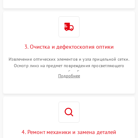
3. Очистка и дефектоскопия оптики
Извлечение оптических элементов и узла прицельной сетки.
Осмотр линз на предмет повреждения просветляющего
покрытия или появления грибка. Бережная очистка стекол
Подробнее
спецрастворами. Проверка целостности гравированной
сетки и модуля ее подсветки.
4. Ремонт механики и замена деталей