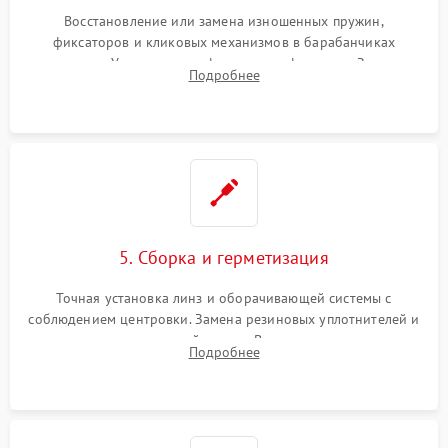
Восстановление или замена изношенных пружин,
фиксаторов и кликовых механизмов в барабанчиках
поправок. Устранение люфтов в трансфокаторе. Замена
Подробнее
поврежденных линз, разбитой сетки или восстановление
контактов в цепи подсветки прицельной марки.
5. Сборка и герметизация
Точная установка линз и оборачивающей системы с
соблюдением центровки. Замена резиновых уплотнителей и
нанесение влагозащитной смазки. Вакуумирование корпуса
Подробнее
и заполнение его осушенным азотом или аргоном для
защиты линз от внутреннего запотевания.