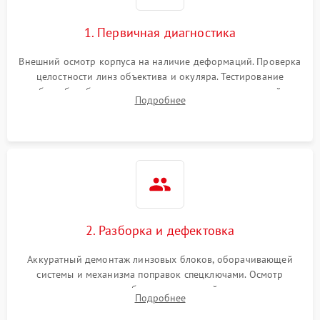
1. Первичная диагностика
Внешний осмотр корпуса на наличие деформаций. Проверка
целостности линз объектива и окуляра. Тестирование
работы барабанчиков ввода поправок, кольца отстройки
Подробнее
параллакса и зума. Выявление сколов, внутренних
загрязнений и нарушений герметичности.
2. Разборка и дефектовка
Аккуратный демонтаж линзовых блоков, оборачивающей
системы и механизма поправок спецключами. Осмотр
внутренних резьбовых соединений, пружин и
Подробнее
уплотнительных колец. Поиск причин люфта, смещения
точки попадания или заклинивания подвижных частей.