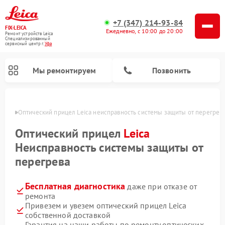
+7 (347) 214-93-84
FIX-LEICA
Ежедневно, с 10:00 до 20:00
Ремонт устройств Leica
Специализированный
cервисный центр г.
Уфа
Мы ремонтируем
Позвонить
в Уфе
Оптический прицел Leica неисправность системы защиты от перегрев
Оптический прицел
Leica
Неисправность системы защиты от
перегрева
Ремонт цифровых биноклей Leica
Ремонт оптических нивелиров Leica
Бесплатная диагностика
даже при отказе от
ремонта
Привезем и увезем оптический прицел Leica
собственной доставкой
Гарантия на наши работы по ремонту оптических