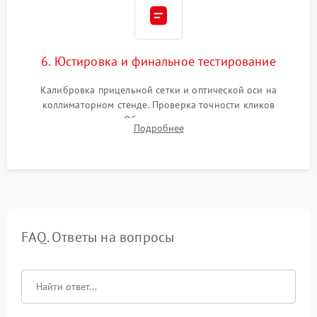
6. Юстировка и финальное тестирование
Калибровка прицельной сетки и оптической оси на
коллиматорном стенде. Проверка точности кликов
механизма поправок. Обязательное испытание прицела на
Подробнее
ударном стенде для проверки устойчивости к отдаче и
гарантии сохранения точки пристрелки.
FAQ. Ответы на вопросы