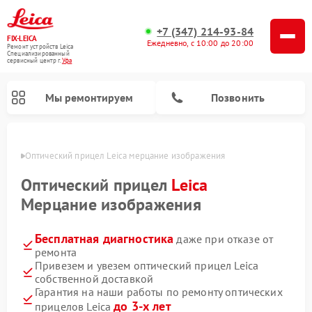
+7 (347) 214-93-84
FIX-LEICA
Ежедневно, с 10:00 до 20:00
Ремонт устройств Leica
Специализированный
cервисный центр г.
Уфа
Мы ремонтируем
Позвонить
в Уфе
Оптический прицел Leica мерцание изображения
Оптический прицел
Leica
Мерцание изображения
Бесплатная диагностика
даже при отказе от
Ремонт цифровых биноклей Leica
Ремонт оптических нивелиров Leica
ремонта
Привезем и увезем оптический прицел Leica
собственной доставкой
Гарантия на наши работы по ремонту оптических
до 3-х лет
прицелов Leica