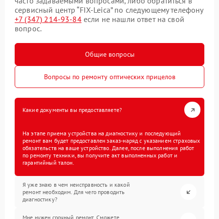
часто задаваемыми вопросами, либо обратиться в
сервисный центр “FIX-Leica” по следующему телефону
+7 (347) 214-93-84
если не нашли ответ на свой
вопрос.
Общие вопросы
Вопросы по ремонту оптических прицелов
Какие документы вы предоставляете?
На этапе приема устройства на диагностику и последующий
ремонт вам будет предоставлен заказ-наряд с указанием страховых
обязательств на ваше устройство. Далее, после выполнения работ
по ремонту техники, вы получите акт выполненных работ и
гарантийный талон.
Я уже знаю в чем неисправность и какой
ремонт необходим. Для чего проводить
диагностику?
Мне нужен срочный ремонт. Сможете