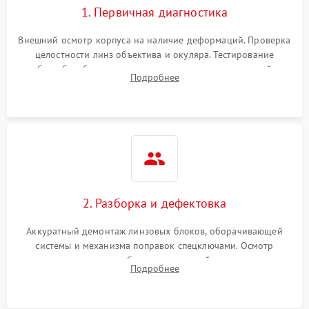
1. Первичная диагностика
Внешний осмотр корпуса на наличие деформаций. Проверка
целостности линз объектива и окуляра. Тестирование
работы барабанчиков ввода поправок, кольца отстройки
Подробнее
параллакса и зума. Выявление сколов, внутренних
загрязнений и нарушений герметичности.
2. Разборка и дефектовка
Аккуратный демонтаж линзовых блоков, оборачивающей
системы и механизма поправок спецключами. Осмотр
внутренних резьбовых соединений, пружин и
Подробнее
уплотнительных колец. Поиск причин люфта, смещения
точки попадания или заклинивания подвижных частей.