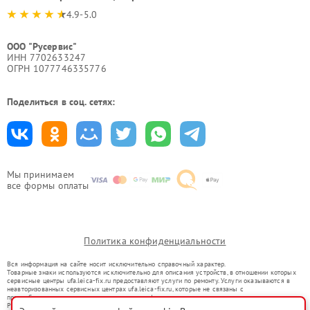
4.9-5.0
ООО "Русервис"
ИНН 7702633247
ОГРН 1077746335776
Поделиться в соц. сетях:
Мы принимаем
все формы оплаты
Политика конфиденциальности
Вся информация на сайте носит исключительно справочный характер.
Товарные знаки используются исключительно для описания устройств, в отношении которых
сервисные центры ufa.leica-fix.ru предоставляют услуги по ремонту. Услуги оказываются в
неавторизованных сервисных центрах ufa.leica-fix.ru, которые не связаны с
правообладателями товарных знаков или их официальными представителями.
Ремонт осуществляется для устройств, уже введенных в гражданский оборот в соответствии