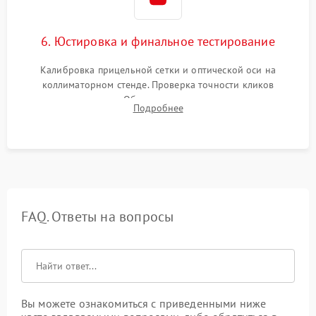
6. Юстировка и финальное тестирование
Калибровка прицельной сетки и оптической оси на
коллиматорном стенде. Проверка точности кликов
механизма поправок. Обязательное испытание прицела на
Подробнее
ударном стенде для проверки устойчивости к отдаче и
гарантии сохранения точки пристрелки.
FAQ. Ответы на вопросы
Вы можете ознакомиться с приведенными ниже