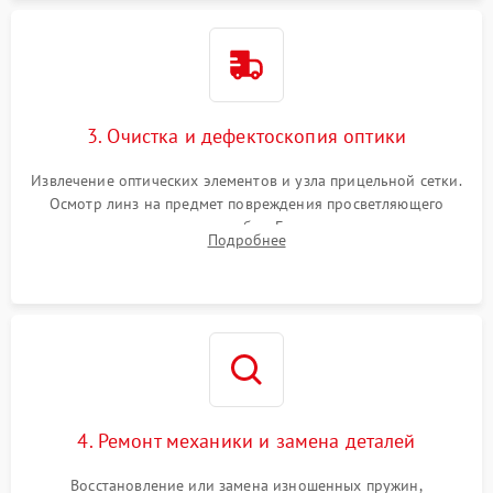
3. Очистка и дефектоскопия оптики
Извлечение оптических элементов и узла прицельной сетки.
Осмотр линз на предмет повреждения просветляющего
покрытия или появления грибка. Бережная очистка стекол
Подробнее
спецрастворами. Проверка целостности гравированной
сетки и модуля ее подсветки.
4. Ремонт механики и замена деталей
Восстановление или замена изношенных пружин,