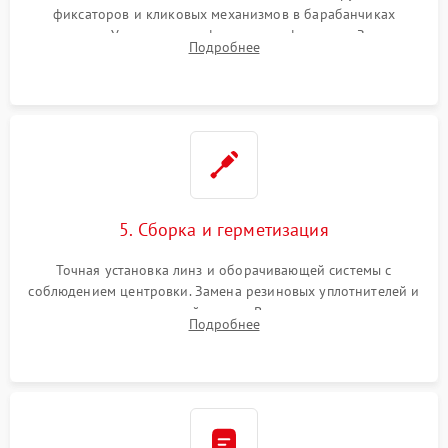
фиксаторов и кликовых механизмов в барабанчиках
поправок. Устранение люфтов в трансфокаторе. Замена
Подробнее
поврежденных линз, разбитой сетки или восстановление
контактов в цепи подсветки прицельной марки.
5. Сборка и герметизация
Точная установка линз и оборачивающей системы с
соблюдением центровки. Замена резиновых уплотнителей и
нанесение влагозащитной смазки. Вакуумирование корпуса
Подробнее
и заполнение его осушенным азотом или аргоном для
защиты линз от внутреннего запотевания.