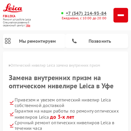
+7 (347) 214-93-84
FIX-LEICA
Ежедневно, с 10:00 до 20:00
Ремонт устройств Leica
Специализированный
cервисный центр г.
Уфа
Мы ремонтируем
Позвонить
в Уфе
Оптический нивелир Leica замена внутренних призм
Замена внутренних призм на
оптическом нивелире Leica в Уфе
Привезем и увезем оптический нивелир Leica
Ремонт цифровых биноклей Leica
Ремонт оптических прицелов Leica
собственной доставкой
Гарантия на наши работы по ремонту оптических
до 3-х лет
нивелиров Leica
Срочный ремонт оптических нивелиров Leica в
течении часа