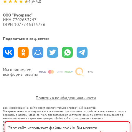
4.9-5.0
ООО "Русервис"
ИНН 7702633247
ОГРН 1077746335776
Поделиться в соц. сетях:
Мы принимаем
все формы оплаты
Политика конфиденциальности
Вся информация на сайте носит исключительно справочный характер.
Товарные знаки используются исключительно для описания устройств, в отношении которых
сервисные центры ufa.leica-fix.ru предоставляют услуги по ремонту. Услуги оказываются в
неавторизованных сервисных центрах ufa.leica-fix.ru, которые не связаны с
правообладателями товарных знаков или их официальными представителями.
Ремонт осуществляется для устройств, уже введенных в гражданский оборот в соответствии
Этот сайт использует файлы cookie. Вы можете
со статьей 1487 ГК РФ.