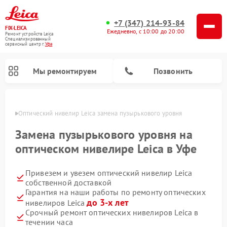
+7 (347) 214-93-84
FIX-LEICA
Ежедневно, с 10:00 до 20:00
Ремонт устройств Leica
Специализированный
cервисный центр г.
Уфа
Мы ремонтируем
Позвонить
в Уфе
Оптический нивелир Leica замена пузырькового уровня
Замена пузырькового уровня на
оптическом нивелире Leica в Уфе
Привезем и увезем оптический нивелир Leica
Ремонт цифровых биноклей Leica
Ремонт оптических прицелов Leica
собственной доставкой
Гарантия на наши работы по ремонту оптических
до 3-х лет
нивелиров Leica
Срочный ремонт оптических нивелиров Leica в
течении часа