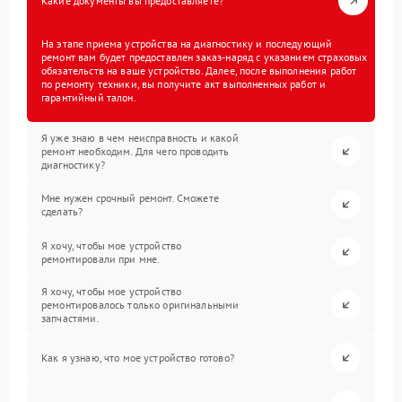
Какие документы вы предоставляете?
На этапе приема устройства на диагностику и последующий
ремонт вам будет предоставлен заказ-наряд с указанием страховых
обязательств на ваше устройство. Далее, после выполнения работ
по ремонту техники, вы получите акт выполненных работ и
гарантийный талон.
Я уже знаю в чем неисправность и какой
ремонт необходим. Для чего проводить
диагностику?
Мне нужен срочный ремонт. Сможете
сделать?
Я хочу, чтобы мое устройство
ремонтировали при мне.
Я хочу, чтобы мое устройство
ремонтировалось только оригинальными
запчастями.
Как я узнаю, что мое устройство готово?