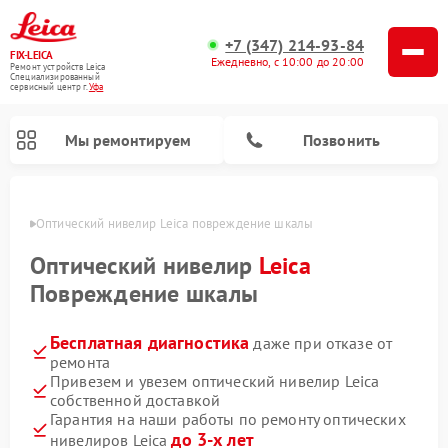
+7 (347) 214-93-84
FIX-LEICA
Ежедневно, с 10:00 до 20:00
Ремонт устройств Leica
Специализированный
cервисный центр г.
Уфа
Мы ремонтируем
Позвонить
в Уфе
Оптический нивелир Leica повреждение шкалы
Оптический нивелир
Leica
Повреждение шкалы
Бесплатная диагностика
даже при отказе от
Ремонт цифровых биноклей Leica
Ремонт оптических прицелов Leica
ремонта
Привезем и увезем оптический нивелир Leica
собственной доставкой
Гарантия на наши работы по ремонту оптических
до 3-х лет
нивелиров Leica