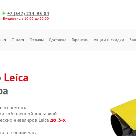
+7 (347) 214-93-84
Ежедневно, с 10:00 до 20:00
ны
О нас
Отзывы
Доставка
Гарантии
Акции и скидки
Зая
р
Leica
ра
е от ремонта
ca собственной доставкой
до 3-х
ческих нивелиров Leica
a в течении часа