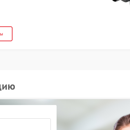
ны
цию