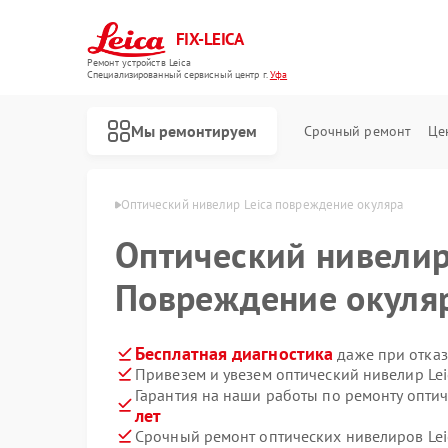
FIX-LEICA
Ремонт устройств Leica
Специализированный cервисный центр г.
Уфа
Мы ремонтируем
Срочный ремонт
Це
велиров Leica в Уфе
Оптический нивелир Leica повреждение окуляра
Оптический нивели
Повреждение окуля
Ремонт цифровых биноклей Leica
Ремонт оптических прицелов Leica
Бесплатная диагностика
даже при отказ
Привезем и увезем оптический нивелир Lei
Гарантия на наши работы по ремонту опти
лет
Срочный ремонт оптических нивелиров Leic