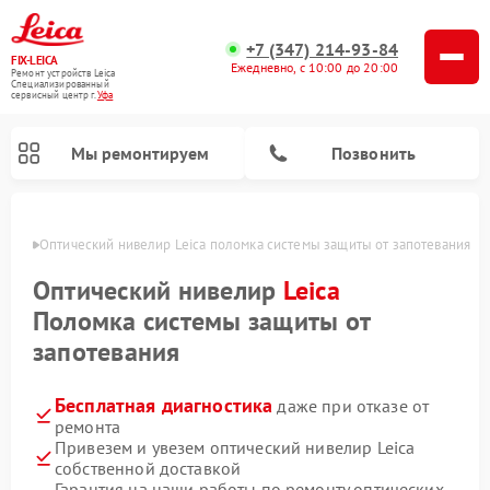
+7 (347) 214-93-84
FIX-LEICA
Ежедневно, с 10:00 до 20:00
Ремонт устройств Leica
Специализированный
cервисный центр г.
Уфа
Мы ремонтируем
Позвонить
в Уфе
Оптический нивелир Leica поломка системы защиты от запотевания
Оптический нивелир
Leica
Поломка системы защиты от
запотевания
Ремонт цифровых биноклей Leica
Ремонт оптических прицелов Leica
Бесплатная диагностика
даже при отказе от
ремонта
Привезем и увезем оптический нивелир Leica
собственной доставкой
Гарантия на наши работы по ремонту оптических