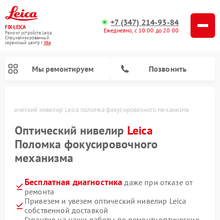
+7 (347) 214-93-84
FIX-LEICA
Ежедневно, с 10:00 до 20:00
Ремонт устройств Leica
Специализированный
cервисный центр г.
Уфа
Мы ремонтируем
Позвонить
е
Оптический нивелир Leica поломка фокусировочного механизма
Оптический нивелир
Leica
Поломка фокусировочного
механизма
Ремонт цифровых биноклей Leica
Ремонт оптических прицелов Leica
Бесплатная диагностика
даже при отказе от
ремонта
Привезем и увезем оптический нивелир Leica
собственной доставкой
Гарантия на наши работы по ремонту оптических