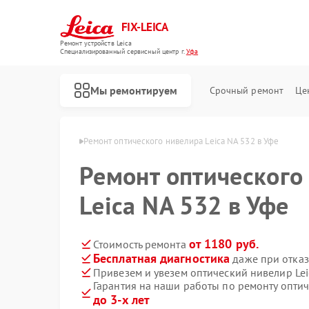
FIX-LEICA
Ремонт устройств Leica
Специализированный cервисный центр г.
Уфа
Мы ремонтируем
Срочный ремонт
Це
велиров Leica в Уфе
Ремонт оптического нивелира Leica NA 532 в Уфе
Ремонт оптического
Leica NA 532 в Уфе
Ремонт цифровых биноклей Leica
Ремонт оптических прицелов Leica
от 1180 руб.
Стоимость ремонта
Бесплатная диагностика
даже при отказ
Привезем и увезем оптический нивелир Lei
Гарантия на наши работы по ремонту оптич
до 3-х лет