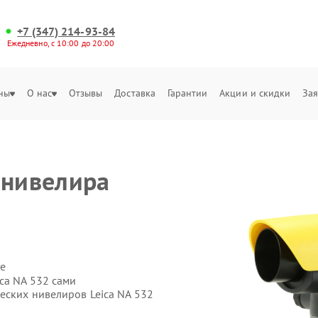
+7 (347) 214-93-84
Ежедневно, с 10:00 до 20:00
ны
О нас
Отзывы
Доставка
Гарантии
Акции и скидки
Зая
 нивелира
е
ca NA 532 сами
еских нивелиров Leica NA 532