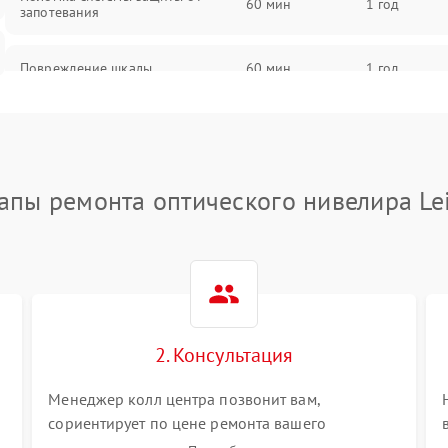
60 мин
1 год
запотевания
Повреждение шкалы
60 мин
1 год
Плохая видимость шкалы
75 мин
1 год
Запотевание линз
85 мин
1 год
апы ремонта оптического нивелира Le
Царапины на линзах
80 мин
1 год
Потеря резкости
75 мин
1 год
Искажение изображения
80 мин
1 год
2. Консультация
Менеджер колл центра позвонит вам,
сориентирует по цене ремонта вашего
оптического нивелира а также ответит на все