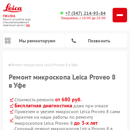
+7 (347) 214-93-84
FIX-LEICA
Ежедневно, с 10:00 до 20:00
Ремонт устройств Leica
Специализированный
cервисный центр г.
Уфа
Мы ремонтируем
Позвонить
в Уфе
Ремонт микроскопа Leica Proveo 8 в Уфе
Ремонт микроскопа Leica Proveo 8
в Уфе
от 680 руб.
Стоимость ремонта
Ремонт оптических нивелиров Leica
Ремонт цифровых биноклей Leica
Ремонт оптических прицелов Leica
Бесплатная диагностика
даже при отказе
Привезем и увезем микроскоп Leica Proveo 8 сами
Гарантия на наши работы по ремонту
до 3-х лет
микроскопов Leica Proveo 8
Срочный ремонт микроскопов Leica Proveo 8 в