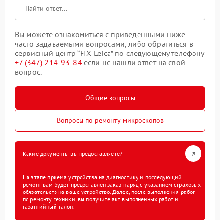
Вы можете ознакомиться с приведенными ниже
часто задаваемыми вопросами, либо обратиться в
сервисный центр “FIX-Leica” по следующему телефону
+7 (347) 214-93-84
если не нашли ответ на свой
вопрос.
Общие вопросы
Вопросы по ремонту микроскопов
Какие документы вы предоставляете?
На этапе приема устройства на диагностику и последующий
ремонт вам будет предоставлен заказ-наряд с указанием страховых
обязательств на ваше устройство. Далее, после выполнения работ
по ремонту техники, вы получите акт выполненных работ и
гарантийный талон.