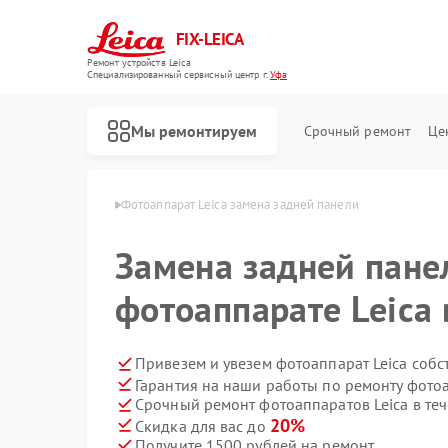
FIX-LEICA
Ремонт устройств Leica
Специализированный cервисный центр г.
Уфа
Мы ремонтируем
Срочный ремонт
Це
паратов Leica в Уфе
Фотоаппарат Leica замена задней панели
Замена задней пане
фотоаппарате Leica 
Ремонт цифровых биноклей Leica
Ремонт оптических прицелов Leica
Ремонт оптических нивелиров Leica
Привезем и увезем фотоаппарат Leica собс
Гарантия на наши работы по ремонту фото
Срочный ремонт фотоаппаратов Leica в теч
20%
Скидка для вас до
Получите 1500 рублей на ремонт