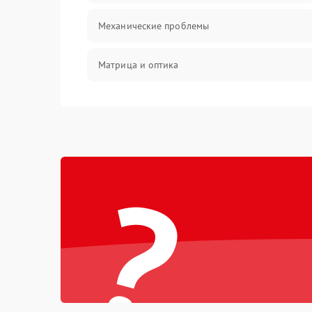
Механические проблемы
Матрица и оптика
Питание и питание цепей
Проблемы с картами памяти
?
Объективы
Программные сбои
Коммуникации и интерфейсы