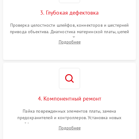
3. Глубокая дефектовка
Проверка целостности шлейфов, коннекторов и шестерней
привода объектива. Диагностика материнской платы, цепей
питания и картоприемника. Тестирование механизма
Подробнее
затвора и блока внутрикамерной стабилизации.
4. Компонентный ремонт
Пайка поврежденных элементов платы, замена
предохранителей и контроллеров. Установка новых
шлейфов, дисплея, механизма затвора или двигателя
Подробнее
автофокуса. Восстановление геометрии тубуса объектива
при заклинивании.