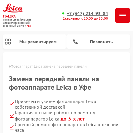
+7 (347) 214-93-84
FIX-LEICA
Ежедневно, с 10:00 до 20:00
Ремонт устройств Leica
Специализированный
cервисный центр г.
Уфа
Мы ремонтируем
Позвонить
в Уфе
Фотоаппарат Leica замена передней панели
Замена передней панели на
фотоаппарате Leica в Уфе
Привезем и увезем фотоаппарат Leica
Ремонт оптических нивелиров Leica
Ремонт цифровых биноклей Leica
Ремонт оптических прицелов Leica
собственной доставкой
Гарантия на наши работы по ремонту
до 3-х лет
фотоаппаратов Leica
Срочный ремонт фотоаппаратов Leica в течении
часа