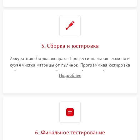
5. Сборка и юстировка
Аккуратная сборка аппарата. Профессиональная влажная и
сухая чистка матрицы от пылинок. Программная юстировка
рабочего отрезка, калибровка автофокуса, стабилизатора и
Подробнее
экспозамера с помощью сервисного ПО.
6. Финальное тестирование