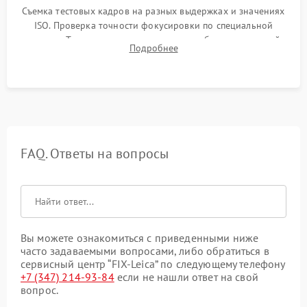
Съемка тестовых кадров на разных выдержках и значениях
ISO. Проверка точности фокусировки по специальной
мишени. Тест записи на карту памяти, работы встроенной
Подробнее
вспышки, микрофона и всех кнопок управления.
FAQ. Ответы на вопросы
Вы можете ознакомиться с приведенными ниже
часто задаваемыми вопросами, либо обратиться в
сервисный центр “FIX-Leica” по следующему телефону
+7 (347) 214-93-84
если не нашли ответ на свой
вопрос.