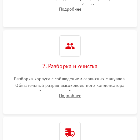
включение, считывание кодов ошибок. Оценка состояния
Подробнее
матрицы и затвора, проверка работы автофокуса и вспышки.
2. Разборка и очистка
Разборка корпуса с соблюдением сервисных мануалов.
Обязательный разряд высоковольтного конденсатора
вспышки для безопасности. Очистка внутренних узлов от
Подробнее
пыли, песка и следов влаги с помощью спецсредств.