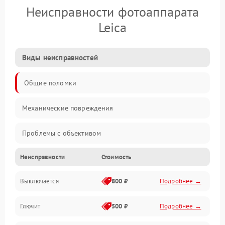
Неисправности фотоаппарата
Leica
Виды неисправностей
Общие поломки
Механические повреждения
Проблемы с объективом
Неисправности
Стоимость
Электронные ошибки
Выключается
800 ₽
Подробнее →
Механические проблемы
Глючит
500 ₽
Подробнее →
Матрица и оптика