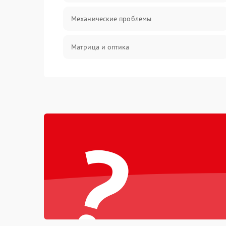
Механические проблемы
Матрица и оптика
Питание и питание цепей
Проблемы с картами памяти
?
Объективы
Программные сбои
Коммуникации и интерфейсы