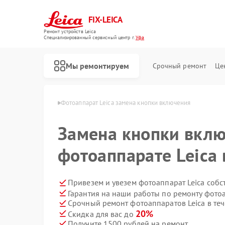
FIX-LEICA
Ремонт устройств Leica
Специализированный cервисный центр г.
Уфа
Мы ремонтируем
Срочный ремонт
Це
паратов Leica в Уфе
Фотоаппарат Leica замена кнопки включения
Замена кнопки вклю
фотоаппарате Leica 
Ремонт цифровых биноклей Leica
Ремонт оптических прицелов Leica
Ремонт оптических нивелиров Leica
Привезем и увезем фотоаппарат Leica собс
Гарантия на наши работы по ремонту фото
Срочный ремонт фотоаппаратов Leica в теч
20%
Скидка для вас до
Получите 1500 рублей на ремонт