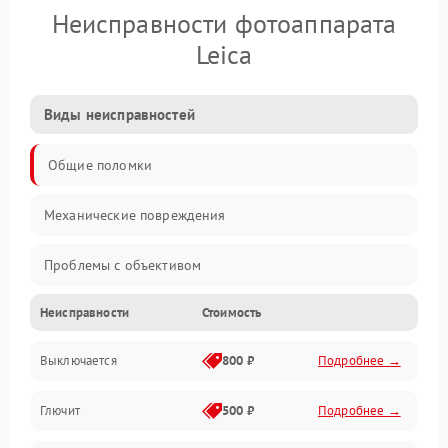
Неисправности фотоаппарата
Leica
Виды неисправностей
Общие поломки
Механические повреждения
Проблемы с объективом
Неисправности
Стоимость
Электронные ошибки
Выключается
800 ₽
Подробнее →
Механические проблемы
Глючит
500 ₽
Подробнее →
Матрица и оптика