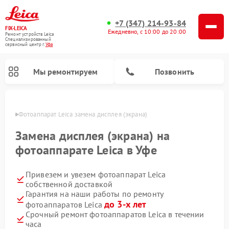
+7 (347) 214-93-84
FIX-LEICA
Ежедневно, с 10:00 до 20:00
Ремонт устройств Leica
Специализированный
cервисный центр г.
Уфа
Мы ремонтируем
Позвонить
в Уфе
Фотоаппарат Leica замена дисплея (экрана)
Замена дисплея (экрана) на
фотоаппарате Leica в Уфе
Привезем и увезем фотоаппарат Leica
Ремонт оптических нивелиров Leica
Ремонт цифровых биноклей Leica
Ремонт оптических прицелов Leica
собственной доставкой
Гарантия на наши работы по ремонту
до 3-х лет
фотоаппаратов Leica
Срочный ремонт фотоаппаратов Leica в течении
часа