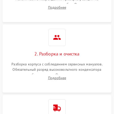
включение, считывание кодов ошибок. Оценка состояния
Подробнее
матрицы и затвора, проверка работы автофокуса и вспышки.
2. Разборка и очистка
Разборка корпуса с соблюдением сервисных мануалов.
Обязательный разряд высоковольтного конденсатора
вспышки для безопасности. Очистка внутренних узлов от
Подробнее
пыли, песка и следов влаги с помощью спецсредств.