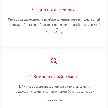
3. Глубокая дефектовка
Проверка целостности шлейфов, коннекторов и шестерней
привода объектива. Диагностика материнской платы, цепей
питания и картоприемника. Тестирование механизма
Подробнее
затвора и блока внутрикамерной стабилизации.
4. Компонентный ремонт
Пайка поврежденных элементов платы, замена
предохранителей и контроллеров. Установка новых
шлейфов, дисплея, механизма затвора или двигателя
Подробнее
автофокуса. Восстановление геометрии тубуса объектива
при заклинивании.