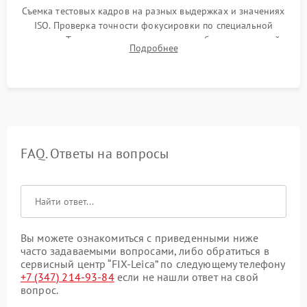
Съемка тестовых кадров на разных выдержках и значениях
ISO. Проверка точности фокусировки по специальной
мишени. Тест записи на карту памяти, работы встроенной
Подробнее
вспышки, микрофона и всех кнопок управления.
FAQ. Ответы на вопросы
Вы можете ознакомиться с приведенными ниже
часто задаваемыми вопросами, либо обратиться в
сервисный центр “FIX-Leica” по следующему телефону
+7 (347) 214-93-84
если не нашли ответ на свой
вопрос.