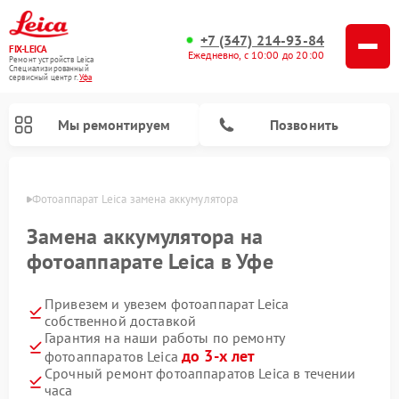
+7 (347) 214-93-84
FIX-LEICA
Ежедневно, с 10:00 до 20:00
Ремонт устройств Leica
Специализированный
cервисный центр г.
Уфа
Мы ремонтируем
Позвонить
в Уфе
Фотоаппарат Leica замена аккумулятора
Замена аккумулятора на
фотоаппарате Leica в Уфе
Привезем и увезем фотоаппарат Leica
Ремонт оптических нивелиров Leica
Ремонт цифровых биноклей Leica
Ремонт оптических прицелов Leica
собственной доставкой
Гарантия на наши работы по ремонту
до 3-х лет
фотоаппаратов Leica
Срочный ремонт фотоаппаратов Leica в течении
часа