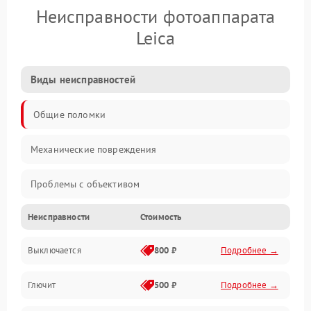
Неисправности фотоаппарата
Leica
Виды неисправностей
Общие поломки
Механические повреждения
Проблемы с объективом
Неисправности
Стоимость
Электронные ошибки
Выключается
800 ₽
Подробнее →
Механические проблемы
Глючит
500 ₽
Подробнее →
Матрица и оптика