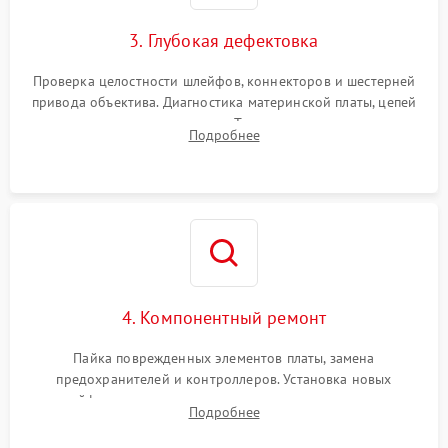
3. Глубокая дефектовка
Проверка целостности шлейфов, коннекторов и шестерней
привода объектива. Диагностика материнской платы, цепей
питания и картоприемника. Тестирование механизма
Подробнее
затвора и блока внутрикамерной стабилизации.
4. Компонентный ремонт
Пайка поврежденных элементов платы, замена
предохранителей и контроллеров. Установка новых
шлейфов, дисплея, механизма затвора или двигателя
Подробнее
автофокуса. Восстановление геометрии тубуса объектива
при заклинивании.