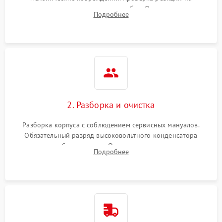
включение, считывание кодов ошибок. Оценка состояния
Подробнее
матрицы и затвора, проверка работы автофокуса и вспышки.
2. Разборка и очистка
Разборка корпуса с соблюдением сервисных мануалов.
Обязательный разряд высоковольтного конденсатора
вспышки для безопасности. Очистка внутренних узлов от
Подробнее
пыли, песка и следов влаги с помощью спецсредств.