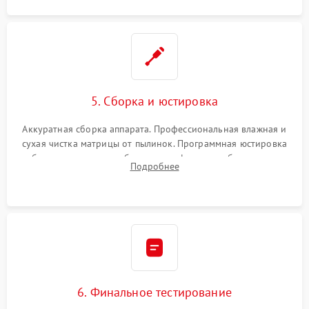
5. Сборка и юстировка
Аккуратная сборка аппарата. Профессиональная влажная и
сухая чистка матрицы от пылинок. Программная юстировка
рабочего отрезка, калибровка автофокуса, стабилизатора и
Подробнее
экспозамера с помощью сервисного ПО.
6. Финальное тестирование