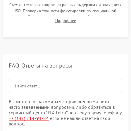
Съемка тестовых кадров на разных выдержках и значениях
ISO. Проверка точности фокусировки по специальной
мишени. Тест записи на карту памяти, работы встроенной
Подробнее
вспышки, микрофона и всех кнопок управления.
FAQ. Ответы на вопросы
Вы можете ознакомиться с приведенными ниже
часто задаваемыми вопросами, либо обратиться в
сервисный центр “FIX-Leica” по следующему телефону
+7 (347) 214-93-84
если не нашли ответ на свой
вопрос.