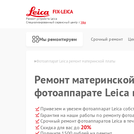
FIX-LEICA
Ремонт устройств Leica
Специализированный cервисный центр г.
Уфа
Мы ремонтируем
Срочный ремонт
Це
паратов Leica в Уфе
Фотоаппарат Leica ремонт материнской платы
Ремонт материнской
фотоаппарате Leica 
Ремонт цифровых биноклей Leica
Ремонт оптических прицелов Leica
Ремонт оптических нивелиров Leica
Привезем и увезем фотоаппарат Leica собс
Гарантия на наши работы по ремонту фото
Срочный ремонт фотоаппаратов Leica в теч
20%
Скидка для вас до
Получите 1500 рублей на ремонт