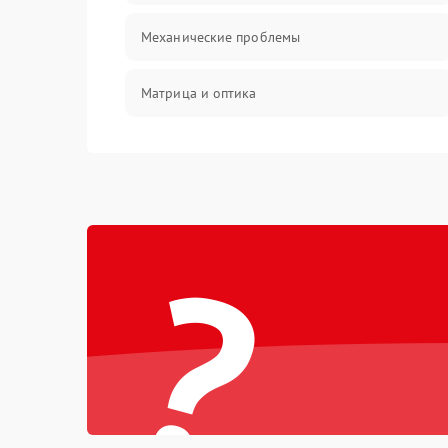
Механические проблемы
Матрица и оптика
Питание и питание цепей
Проблемы с картами памяти
?
Объективы
Программные сбои
Коммуникации и интерфейсы