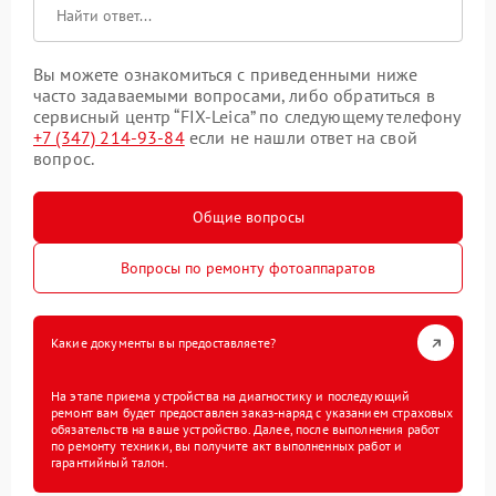
Вы можете ознакомиться с приведенными ниже
часто задаваемыми вопросами, либо обратиться в
сервисный центр “FIX-Leica” по следующему телефону
+7 (347) 214-93-84
если не нашли ответ на свой
вопрос.
Общие вопросы
Вопросы по ремонту фотоаппаратов
Какие документы вы предоставляете?
На этапе приема устройства на диагностику и последующий
ремонт вам будет предоставлен заказ-наряд с указанием страховых
обязательств на ваше устройство. Далее, после выполнения работ
по ремонту техники, вы получите акт выполненных работ и
гарантийный талон.