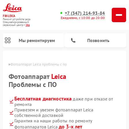
+7 (347) 214-93-84
FIX-LEICA
Ежедневно, с 10:00 до 20:00
Ремонт устройств Leica
Специализированный
cервисный центр г.
Уфа
Мы ремонтируем
Позвонить
в Уфе
Фотоаппарат Leica проблемы с по
Фотоаппарат
Leica
Проблемы с ПО
Бесплатная диагностика
даже при отказе от
Ремонт оптических нивелиров Leica
Ремонт цифровых биноклей Leica
Ремонт оптических прицелов Leica
ремонта
Привезем и увезем фотоаппарат Leica
собственной доставкой
Гарантия на наши работы по ремонту
до 3-х лет
фотоаппаратов Leica