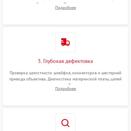
вспышки для безопасности. Очистка внутренних узлов от
Подробнее
пыли, песка и следов влаги с помощью спецсредств.
3. Глубокая дефектовка
Проверка целостности шлейфов, коннекторов и шестерней
привода объектива. Диагностика материнской платы, цепей
питания и картоприемника. Тестирование механизма
Подробнее
затвора и блока внутрикамерной стабилизации.