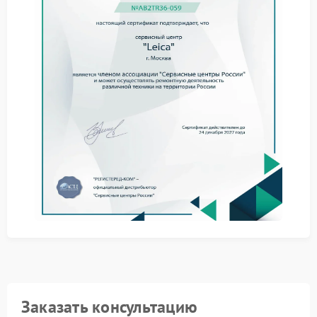
оптимальным решением становится сервис Leica.
Почему требуется
профессиональный подход
Программные неисправности имеют разные
предпосылки, которые выявляются только при
диагностике:
сбой обновления системных файлов;
конфликт встроенного ПО с носителями данных;
ошибки внутренней памяти устройства.
Обращение в сервисный центр Leica позволяет
устранить проблему корректно, сохранив
функциональность камеры и ее рабочую
стабильность.
Заказать консультацию