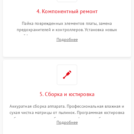
4. Компонентный ремонт
Пайка поврежденных элементов платы, замена
предохранителей и контроллеров. Установка новых
шлейфов, дисплея, механизма затвора или двигателя
Подробнее
автофокуса. Восстановление геометрии тубуса объектива
при заклинивании.
5. Сборка и юстировка
Аккуратная сборка аппарата. Профессиональная влажная и
сухая чистка матрицы от пылинок. Программная юстировка
рабочего отрезка, калибровка автофокуса, стабилизатора и
Подробнее
экспозамера с помощью сервисного ПО.