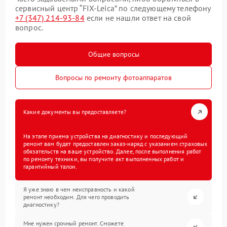
сервисный центр “FIX-Leica” по следующему телефону
+7 (347) 214-93-84
если не нашли ответ на свой
вопрос.
Общие вопросы
Вопросы по ремонту фотоаппаратов
Какие документы вы предоставляете?
На этапе приема устройства на диагностику и последующий
ремонт вам будет предоставлен заказ-наряд с указанием страховых
обязательств на ваше устройство. Далее, после выполнения работ
по ремонту техники, вы получите акт выполненных работ и
гарантийный талон.
Я уже знаю в чем неисправность и какой
ремонт необходим. Для чего проводить
диагностику?
Мне нужен срочный ремонт. Сможете