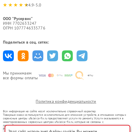
4.9-5.0
ООО "Русервис"
ИНН 7702633247
ОГРН 1077746335776
Поделиться в соц. сетях:
Мы принимаем
все формы оплаты
Политика конфиденциальности
Вся информация на сайте носит исключительно справочный характер.
Товарные знаки используются исключительно для описания устройств, в отношении которых
сервисные центры ufa.leica-fix.ru предоставляют услуги по ремонту. Услуги оказываются в
неавторизованных сервисных центрах ufa.leica-fix.ru, которые не связаны с
правообладателями товарных знаков или их официальными представителями.
Ремонт осуществляется для устройств, уже введенных в гражданский оборот в соответствии
Этот сайт использует файлы cookie. Вы можете