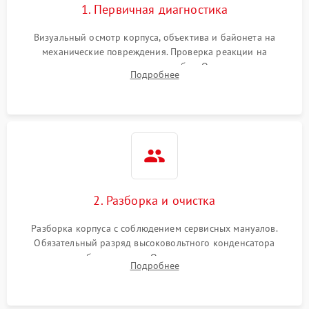
1. Первичная диагностика
Визуальный осмотр корпуса, объектива и байонета на
механические повреждения. Проверка реакции на
включение, считывание кодов ошибок. Оценка состояния
Подробнее
матрицы и затвора, проверка работы автофокуса и вспышки.
2. Разборка и очистка
Разборка корпуса с соблюдением сервисных мануалов.
Обязательный разряд высоковольтного конденсатора
вспышки для безопасности. Очистка внутренних узлов от
Подробнее
пыли, песка и следов влаги с помощью спецсредств.