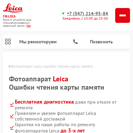
+7 (347) 214-93-84
FIX-LEICA
Ежедневно, с 10:00 до 20:00
Ремонт устройств Leica
Специализированный
cервисный центр г.
Уфа
Мы ремонтируем
Позвонить
в Уфе
Фотоаппарат Leica ошибки чтения карты памяти
Фотоаппарат
Leica
Ошибки чтения карты памяти
Бесплатная диагностика
даже при отказе от
Ремонт оптических нивелиров Leica
Ремонт цифровых биноклей Leica
Ремонт оптических прицелов Leica
ремонта
Привезем и увезем фотоаппарат Leica
собственной доставкой
Гарантия на наши работы по ремонту
до 3-х лет
фотоаппаратов Leica