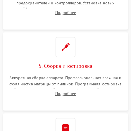
предохранителей и контроллеров. Установка новых
шлейфов, дисплея, механизма затвора или двигателя
Подробнее
автофокуса. Восстановление геометрии тубуса объектива
при заклинивании.
5. Сборка и юстировка
Аккуратная сборка аппарата. Профессиональная влажная и
сухая чистка матрицы от пылинок. Программная юстировка
рабочего отрезка, калибровка автофокуса, стабилизатора и
Подробнее
экспозамера с помощью сервисного ПО.