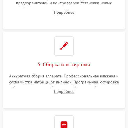
предохранителей и контроллеров. Установка новых
шлейфов, дисплея, механизма затвора или двигателя
Подробнее
автофокуса. Восстановление геометрии тубуса объектива
при заклинивании.
5. Сборка и юстировка
Аккуратная сборка аппарата. Профессиональная влажная и
сухая чистка матрицы от пылинок. Программная юстировка
рабочего отрезка, калибровка автофокуса, стабилизатора и
Подробнее
экспозамера с помощью сервисного ПО.