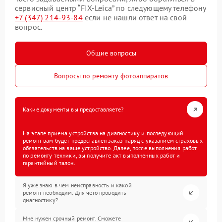
сервисный центр “FIX-Leica” по следующему телефону
+7 (347) 214-93-84
если не нашли ответ на свой
вопрос.
Общие вопросы
Вопросы по ремонту фотоаппаратов
Какие документы вы предоставляете?
На этапе приема устройства на диагностику и последующий
ремонт вам будет предоставлен заказ-наряд с указанием страховых
обязательств на ваше устройство. Далее, после выполнения работ
по ремонту техники, вы получите акт выполненных работ и
гарантийный талон.
Я уже знаю в чем неисправность и какой
ремонт необходим. Для чего проводить
диагностику?
Мне нужен срочный ремонт. Сможете