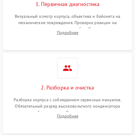
1. Первичная диагностика
Визуальный осмотр корпуса, объектива и байонета на
механические повреждения. Проверка реакции на
включение, считывание кодов ошибок. Оценка состояния
Подробнее
матрицы и затвора, проверка работы автофокуса и вспышки.
2. Разборка и очистка
Разборка корпуса с соблюдением сервисных мануалов.
Обязательный разряд высоковольтного конденсатора
вспышки для безопасности. Очистка внутренних узлов от
Подробнее
пыли, песка и следов влаги с помощью спецсредств.