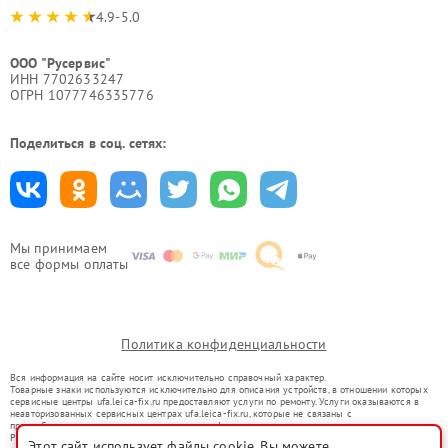
4.9-5.0
ООО "Русервис"
ИНН 7702633247
ОГРН 1077746335776
Поделиться в соц. сетях:
Мы принимаем
все формы оплаты
Политика конфиденциальности
Вся информация на сайте носит исключительно справочный характер.
Товарные знаки используются исключительно для описания устройств, в отношении которых
сервисные центры ufa.leica-fix.ru предоставляют услуги по ремонту. Услуги оказываются в
неавторизованных сервисных центрах ufa.leica-fix.ru, которые не связаны с
правообладателями товарных знаков или их официальными представителями.
Ремонт осуществляется для устройств, уже введенных в гражданский оборот в соответствии
Этот сайт использует файлы cookie. Вы можете