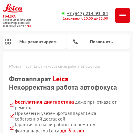
+7 (347) 214-93-84
FIX-LEICA
Ежедневно, с 10:00 до 20:00
Ремонт устройств Leica
Специализированный
cервисный центр г.
Уфа
Мы ремонтируем
Позвонить
в Уфе
Фотоаппарат Leica некорректная работа автофокуса
Фотоаппарат
Leica
Некорректная работа автофокуса
Бесплатная диагностика
даже при отказе от
Ремонт оптических нивелиров Leica
Ремонт цифровых биноклей Leica
Ремонт оптических прицелов Leica
ремонта
Привезем и увезем фотоаппарат Leica
собственной доставкой
Гарантия на наши работы по ремонту
до 3-х лет
фотоаппаратов Leica