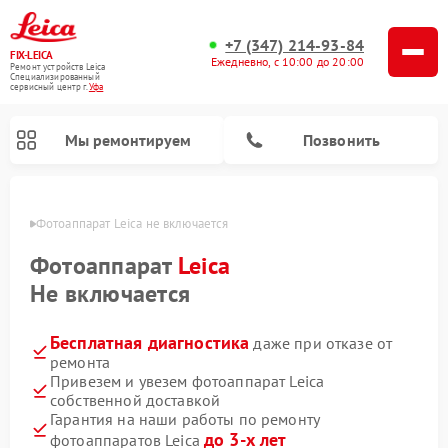
+7 (347) 214-93-84
FIX-LEICA
Ежедневно, с 10:00 до 20:00
Ремонт устройств Leica
Специализированный
cервисный центр г.
Уфа
Мы ремонтируем
Позвонить
в Уфе
Фотоаппарат Leica не включается
Фотоаппарат
Leica
Не включается
Бесплатная диагностика
даже при отказе от
Ремонт оптических нивелиров Leica
Ремонт цифровых биноклей Leica
Ремонт оптических прицелов Leica
ремонта
Привезем и увезем фотоаппарат Leica
собственной доставкой
Гарантия на наши работы по ремонту
до 3-х лет
фотоаппаратов Leica