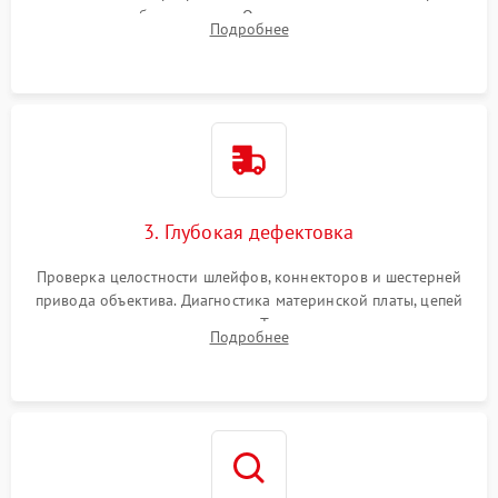
вспышки для безопасности. Очистка внутренних узлов от
Подробнее
пыли, песка и следов влаги с помощью спецсредств.
3. Глубокая дефектовка
Проверка целостности шлейфов, коннекторов и шестерней
привода объектива. Диагностика материнской платы, цепей
питания и картоприемника. Тестирование механизма
Подробнее
затвора и блока внутрикамерной стабилизации.