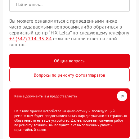
Вы можете ознакомиться с приведенными ниже
часто задаваемыми вопросами, либо обратиться в
сервисный центр “FIX-Leica” по следующему телефону
+7 (347) 214-93-84
если не нашли ответ на свой
вопрос.
Общие вопросы
Вопросы по ремонту фотоаппаратов
Какие документы вы предоставляете?
На этапе приема устройства на диагностику и последующий
ремонт вам будет предоставлен заказ-наряд с указанием страховых
обязательств на ваше устройство. Далее, после выполнения работ
по ремонту техники, вы получите акт выполненных работ и
гарантийный талон.