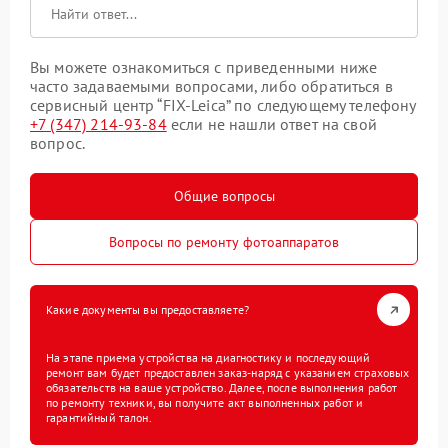
Вы можете ознакомиться с приведенными ниже
часто задаваемыми вопросами, либо обратиться в
сервисный центр “FIX-Leica” по следующему телефону
+7 (347) 214-93-84
если не нашли ответ на свой
вопрос.
Общие вопросы
Вопросы по ремонту фотоаппаратов
Какие документы вы предоставляете?
На этапе приема устройства на диагностику и последующий
ремонт вам будет предоставлен заказ-наряд с указанием страховых
обязательств на ваше устройство. Далее, после выполнения работ
по ремонту техники, вы получите акт выполненных работ и
гарантийный талон.