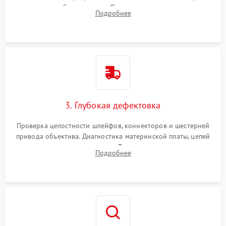
вспышки для безопасности. Очистка внутренних узлов от
Подробнее
пыли, песка и следов влаги с помощью спецсредств.
3. Глубокая дефектовка
Проверка целостности шлейфов, коннекторов и шестерней
привода объектива. Диагностика материнской платы, цепей
питания и картоприемника. Тестирование механизма
Подробнее
затвора и блока внутрикамерной стабилизации.