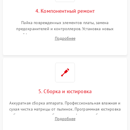
4. Компонентный ремонт
Пайка поврежденных элементов платы, замена
предохранителей и контроллеров. Установка новых
шлейфов, дисплея, механизма затвора или двигателя
Подробнее
автофокуса. Восстановление геометрии тубуса объектива
при заклинивании.
5. Сборка и юстировка
Аккуратная сборка аппарата. Профессиональная влажная и
сухая чистка матрицы от пылинок. Программная юстировка
рабочего отрезка, калибровка автофокуса, стабилизатора и
Подробнее
экспозамера с помощью сервисного ПО.