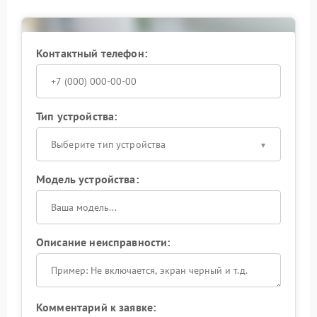
разборки корпуса и оценки состояния контактов.
После этого принимается решение о ремонте
разъема или его замене. Сервисный центр Leica
использует специализированное оборудование, что
Контактный телефон:
обеспечивает корректную работу камеры после
завершения процедуры.
Для сохранения работоспособности техники
рекомендуем:
Тип устройства:
подключать кабели без усилий;
избегать эксплуатации во влажной среде;
Выберите тип устройства
использовать совместимые аксессуары;
обращаться в сервис Leica при первых признаках
Модель устройства:
сбоя.
Такой подход позволяет сохранить
функциональность фотоаппарата и стабильную
работу всех интерфейсов.
Описание неисправности:
Комментарий к заявке: