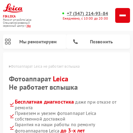
+7 (347) 214-93-84
FIX-LEICA
Ежедневно, с 10:00 до 20:00
Ремонт устройств Leica
Специализированный
cервисный центр г.
Уфа
Мы ремонтируем
Позвонить
в Уфе
Фотоаппарат Leica не работает вспышка
Фотоаппарат
Leica
Не работает вспышка
Бесплатная диагностика
даже при отказе от
Ремонт оптических нивелиров Leica
Ремонт цифровых биноклей Leica
Ремонт оптических прицелов Leica
ремонта
Привезем и увезем фотоаппарат Leica
собственной доставкой
Гарантия на наши работы по ремонту
до 3-х лет
фотоаппаратов Leica