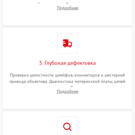
вспышки для безопасности. Очистка внутренних узлов от
Подробнее
пыли, песка и следов влаги с помощью спецсредств.
3. Глубокая дефектовка
Проверка целостности шлейфов, коннекторов и шестерней
привода объектива. Диагностика материнской платы, цепей
питания и картоприемника. Тестирование механизма
Подробнее
затвора и блока внутрикамерной стабилизации.