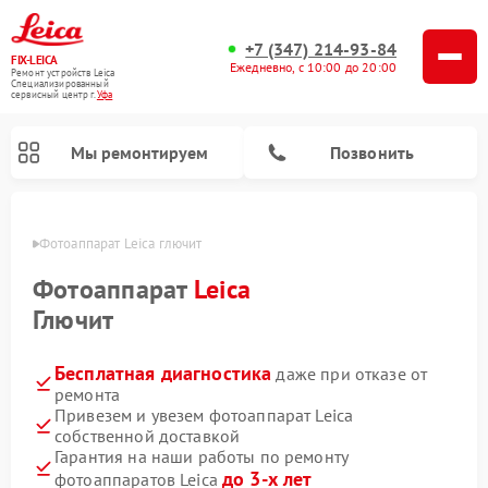
+7 (347) 214-93-84
FIX-LEICA
Ежедневно, с 10:00 до 20:00
Ремонт устройств Leica
Специализированный
cервисный центр г.
Уфа
Мы ремонтируем
Позвонить
в Уфе
Фотоаппарат Leica глючит
Фотоаппарат
Leica
Глючит
Бесплатная диагностика
даже при отказе от
Ремонт оптических нивелиров Leica
Ремонт цифровых биноклей Leica
Ремонт оптических прицелов Leica
ремонта
Привезем и увезем фотоаппарат Leica
собственной доставкой
Гарантия на наши работы по ремонту
до 3-х лет
фотоаппаратов Leica