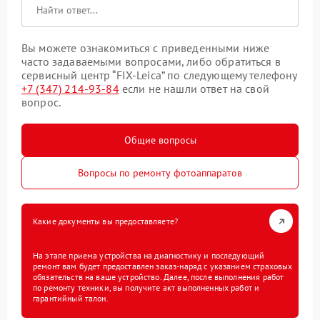
Вы можете ознакомиться с приведенными ниже
часто задаваемыми вопросами, либо обратиться в
сервисный центр “FIX-Leica” по следующему телефону
+7 (347) 214-93-84
если не нашли ответ на свой
вопрос.
Общие вопросы
Вопросы по ремонту фотоаппаратов
Какие документы вы предоставляете?
На этапе приема устройства на диагностику и последующий
ремонт вам будет предоставлен заказ-наряд с указанием страховых
обязательств на ваше устройство. Далее, после выполнения работ
по ремонту техники, вы получите акт выполненных работ и
гарантийный талон.