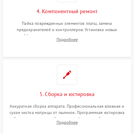
4. Компонентный ремонт
Пайка поврежденных элементов платы, замена
предохранителей и контроллеров. Установка новых
шлейфов, дисплея, механизма затвора или двигателя
Подробнее
автофокуса. Восстановление геометрии тубуса объектива
при заклинивании.
5. Сборка и юстировка
Аккуратная сборка аппарата. Профессиональная влажная и
сухая чистка матрицы от пылинок. Программная юстировка
рабочего отрезка, калибровка автофокуса, стабилизатора и
Подробнее
экспозамера с помощью сервисного ПО.