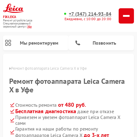
+7 (347) 214-93-84
FIX-LEICA
Ежедневно, с 10:00 до 20:00
Ремонт устройств Leica
Специализированный
cервисный центр г.
Уфа
Мы ремонтируем
Позвонить
в Уфе
Ремонт фотоаппарата Leica Camera X в Уфе
Ремонт фотоаппарата Leica Camera
X в Уфе
от 480 руб.
Стоимость ремонта
Ремонт оптических нивелиров Leica
Ремонт цифровых биноклей Leica
Ремонт оптических прицелов Leica
Бесплатная диагностика
даже при отказе
Привезем и увезем фотоаппарат Leica Camera X
сами
Гарантия на наши работы по ремонту
до 3-х лет
фотоаппаратов Leica Camera X