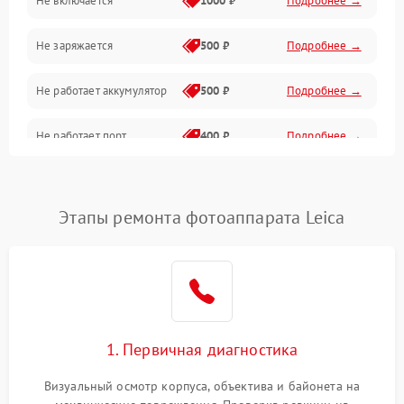
Не включается
1000 ₽
Подробнее →
Проблемы с картами памяти
Не заряжается
500 ₽
Подробнее →
Объективы
Не работает аккумулятор
500 ₽
Подробнее →
Программные сбои
Не работает порт
400 ₽
Подробнее →
Коммуникации и интерфейсы
Сломана матрица
800 ₽
Подробнее →
Этапы ремонта фотоаппарата Leica
1. Первичная диагностика
Визуальный осмотр корпуса, объектива и байонета на