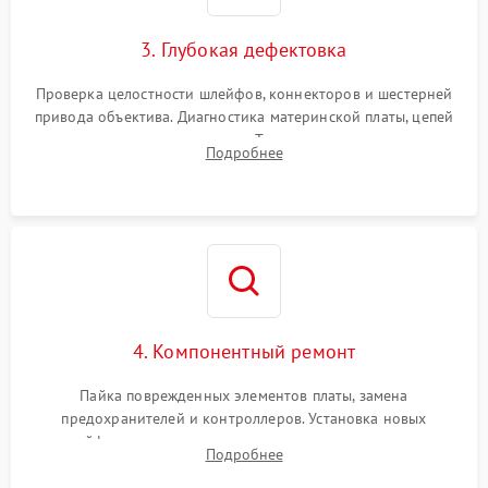
3. Глубокая дефектовка
Проверка целостности шлейфов, коннекторов и шестерней
привода объектива. Диагностика материнской платы, цепей
питания и картоприемника. Тестирование механизма
Подробнее
затвора и блока внутрикамерной стабилизации.
4. Компонентный ремонт
Пайка поврежденных элементов платы, замена
предохранителей и контроллеров. Установка новых
шлейфов, дисплея, механизма затвора или двигателя
Подробнее
автофокуса. Восстановление геометрии тубуса объектива
при заклинивании.