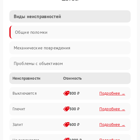
Виды неисправностей
Общие поломки
Механические повреждения
Проблемы с объективом
Неисправности
Стоимость
Электронные ошибки
Выключается
800 ₽
Подробнее →
Механические проблемы
Глючит
500 ₽
Подробнее →
Матрица и оптика
Залит
600 ₽
Подробнее →
Питание и питание цепей