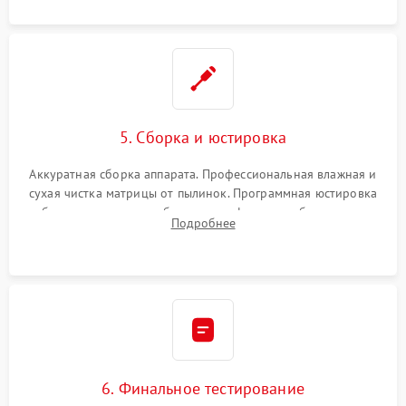
5. Сборка и юстировка
Аккуратная сборка аппарата. Профессиональная влажная и
сухая чистка матрицы от пылинок. Программная юстировка
рабочего отрезка, калибровка автофокуса, стабилизатора и
Подробнее
экспозамера с помощью сервисного ПО.
6. Финальное тестирование