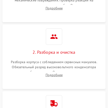
механические повреждения. Проверка реакции на
включение, считывание кодов ошибок. Оценка состояния
Подробнее
матрицы и затвора, проверка работы автофокуса и вспышки.
2. Разборка и очистка
Разборка корпуса с соблюдением сервисных мануалов.
Обязательный разряд высоковольтного конденсатора
вспышки для безопасности. Очистка внутренних узлов от
Подробнее
пыли, песка и следов влаги с помощью спецсредств.