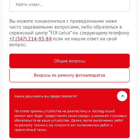
Вы можете ознакомиться с приведенными ниже
часто задаваемыми вопросами, либо обратиться в
сервисный центр “FIX-Leica” по следующему телефону
+7 (347) 214-93-84
если не нашли ответ на свой
вопрос.
Общие вопросы
Вопросы по ремонту фотоаппаратов
Какие документы вы предоставляете?
На этапе приема устройства на диагностику и последующий
ремонт вам будет предоставлен заказ-наряд с указанием страховых
обязательств на ваше устройство. Далее, после выполнения работ
по ремонту техники, вы получите акт выполненных работ и
гарантийный талон.