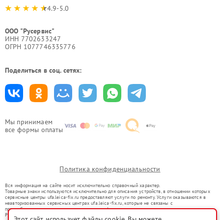
4.9-5.0
ООО "Русервис"
ИНН 7702633247
ОГРН 1077746335776
Поделиться в соц. сетях:
Мы принимаем
все формы оплаты
Политика конфиденциальности
Вся информация на сайте носит исключительно справочный характер.
Товарные знаки используются исключительно для описания устройств, в отношении которых
сервисные центры ufa.leica-fix.ru предоставляют услуги по ремонту. Услуги оказываются в
неавторизованных сервисных центрах ufa.leica-fix.ru, которые не связаны с
правообладателями товарных знаков или их официальными представителями.
Ремонт осуществляется для устройств, уже введенных в гражданский оборот в соответствии
Этот сайт использует файлы cookie. Вы можете