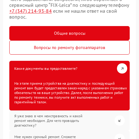
сервисный центр “FIX-Leica” по следующему телефону
+7 (347) 214-93-84
если не нашли ответ на свой
вопрос.
Общие вопросы
Вопросы по ремонту фотоаппаратов
Какие документы вы предоставляете?
На этапе приема устройства на диагностику и последующий
ремонт вам будет предоставлен заказ-наряд с указанием страховых
обязательств на ваше устройство. Далее, после выполнения работ
по ремонту техники, вы получите акт выполненных работ и
гарантийный талон.
Я уже знаю в чем неисправность и какой
ремонт необходим. Для чего проводить
диагностику?
Мне нужен срочный ремонт. Сможете