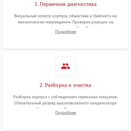
1. Первичная диагностика
Визуальный осмотр корпуса, объектива и байонета на
механические повреждения. Проверка реакции на
включение, считывание кодов ошибок. Оценка состояния
Подробнее
матрицы и затвора, проверка работы автофокуса и вспышки.
2. Разборка и очистка
Разборка корпуса с соблюдением сервисных мануалов.
Обязательный разряд высоковольтного конденсатора
вспышки для безопасности. Очистка внутренних узлов от
Подробнее
пыли, песка и следов влаги с помощью спецсредств.