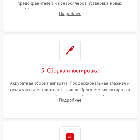
предохранителей и контроллеров. Установка новых
шлейфов, дисплея, механизма затвора или двигателя
Подробнее
автофокуса. Восстановление геометрии тубуса объектива
при заклинивании.
5. Сборка и юстировка
Аккуратная сборка аппарата. Профессиональная влажная и
сухая чистка матрицы от пылинок. Программная юстировка
рабочего отрезка, калибровка автофокуса, стабилизатора и
Подробнее
экспозамера с помощью сервисного ПО.