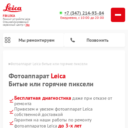
+7 (347) 214-93-84
FIX-LEICA
Ежедневно, с 10:00 до 20:00
Ремонт устройств Leica
Специализированный
cервисный центр г.
Уфа
Мы ремонтируем
Позвонить
в Уфе
Фотоаппарат Leica битые или горячие пиксели
Фотоаппарат
Leica
Битые или горячие пиксели
Бесплатная диагностика
даже при отказе от
Ремонт оптических нивелиров Leica
Ремонт цифровых биноклей Leica
Ремонт оптических прицелов Leica
ремонта
Привезем и увезем фотоаппарат Leica
собственной доставкой
Гарантия на наши работы по ремонту
до 3-х лет
фотоаппаратов Leica