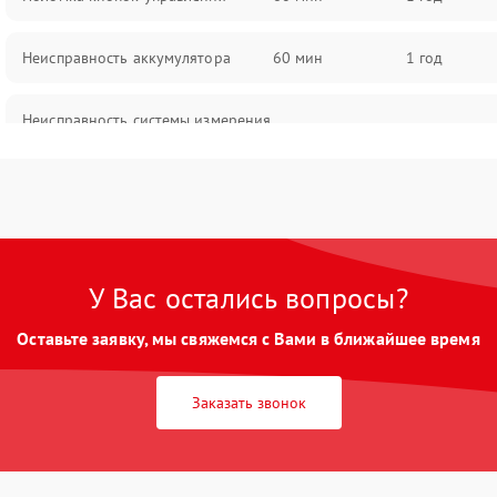
Неисправность аккумулятора
60 мин
1 год
Неисправность системы измерения
60 мин
1 год
расстояния
Повреждение проводов
60 мин
1 год
Неисправность системы защиты от
60 мин
1 год
перегрузок
У Вас остались вопросы?
Оставьте заявку, мы свяжемся с Вами в ближайшее время
Поломка системы автоматического
60 мин
1 год
отключения
Заказать звонок
Неисправность системы защиты от
60 мин
1 год
короткого замыкания