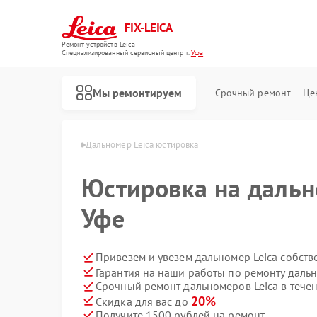
FIX-LEICA
Ремонт устройств Leica
Специализированный cервисный центр г.
Уфа
Мы ремонтируем
Срочный ремонт
Це
номеров Leica в Уфе
Дальномер Leica юстировка
Юстировка на дальн
Уфе
Ремонт цифровых биноклей Leica
Ремонт оптических прицелов Leica
Ремонт оптических нивелиров Leica
Привезем и увезем дальномер Leica собст
Гарантия на наши работы по ремонту даль
Срочный ремонт дальномеров Leica в течен
20%
Скидка для вас до
Получите 1500 рублей на ремонт