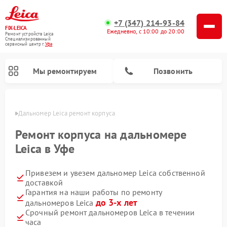
+7 (347) 214-93-84
FIX-LEICA
Ежедневно, с 10:00 до 20:00
Ремонт устройств Leica
Специализированный
cервисный центр г.
Уфа
Мы ремонтируем
Позвонить
в Уфе
Дальномер Leica ремонт корпуса
Ремонт корпуса на дальномере
Leica в Уфе
Привезем и увезем дальномер Leica собственной
Ремонт цифровых биноклей Leica
Ремонт оптических нивелиров Leica
Ремонт оптических прицелов Leica
доставкой
Гарантия на наши работы по ремонту
до 3-х лет
дальномеров Leica
Срочный ремонт дальномеров Leica в течении
часа