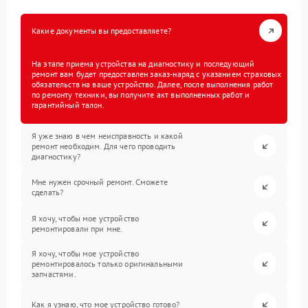
Какие документы вы предоставляете?
На этапе приема устройства на диагностику и последующий
ремонт вам будет предоставлен заказ-наряд с указанием страховых
обязательств на ваше устройство. Далее, после выполнения работ
по ремонту техники, вы получите акт выполненных работ и
гарантийный талон.
Я уже знаю в чем неисправность и какой
ремонт необходим. Для чего проводить
диагностику?
Мне нужен срочный ремонт. Сможете
сделать?
Я хочу, чтобы мое устройство
ремонтировали при мне.
Я хочу, чтобы мое устройство
ремонтировалось только оригинальными
запчастями.
Как я узнаю, что мое устройство готово?