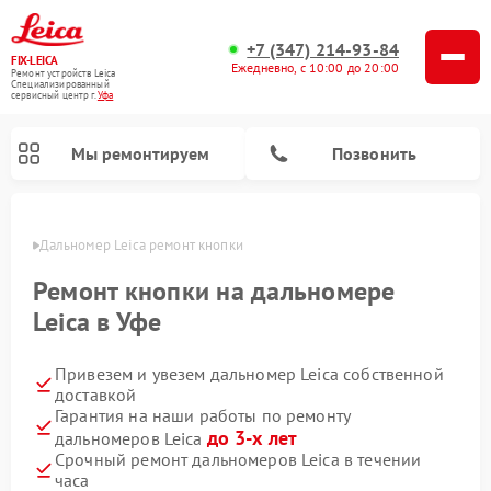
+7 (347) 214-93-84
FIX-LEICA
Ежедневно, с 10:00 до 20:00
Ремонт устройств Leica
Специализированный
cервисный центр г.
Уфа
Мы ремонтируем
Позвонить
в Уфе
Дальномер Leica ремонт кнопки
Ремонт кнопки на дальномере
Leica в Уфе
Привезем и увезем дальномер Leica собственной
Ремонт цифровых биноклей Leica
Ремонт оптических нивелиров Leica
Ремонт оптических прицелов Leica
доставкой
Гарантия на наши работы по ремонту
до 3-х лет
дальномеров Leica
Срочный ремонт дальномеров Leica в течении
часа