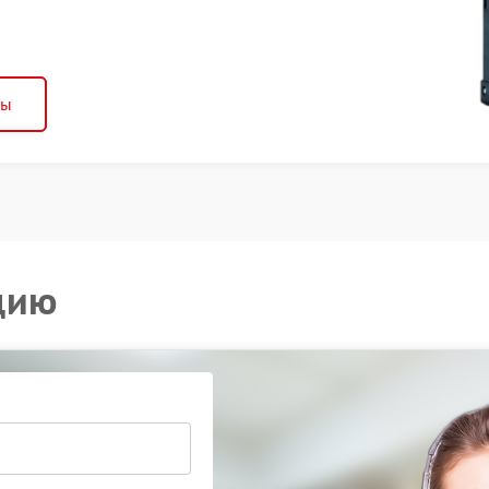
ны
цию