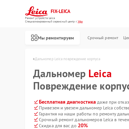
FIX-LEICA
Ремонт устройств Leica
Специализированный cервисный центр г.
Уфа
Мы ремонтируем
Срочный ремонт
Це
номеров Leica в Уфе
Дальномер Leica повреждение корпуса
Дальномер
Leica
Повреждение корпу
Ремонт цифровых биноклей Leica
Ремонт оптических прицелов Leica
Ремонт оптических нивелиров Leica
Бесплатная диагностика
даже при отказ
Привезем и увезем дальномер Leica собст
Гарантия на наши работы по ремонту даль
Срочный ремонт дальномеров Leica в течен
20%
Скидка для вас до