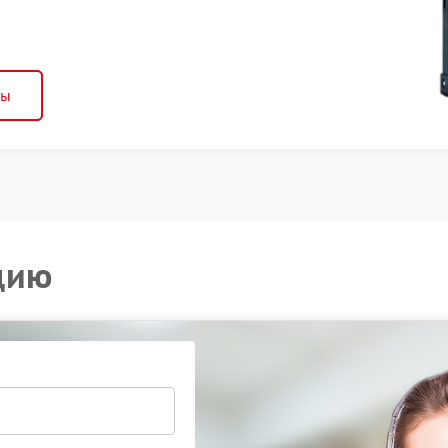
ны
цию