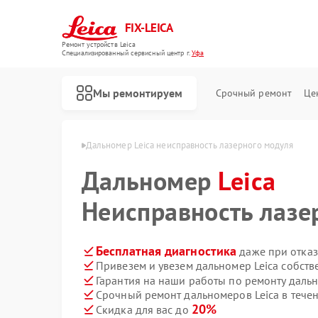
FIX-LEICA
Ремонт устройств Leica
Специализированный cервисный центр г.
Уфа
Мы ремонтируем
Срочный ремонт
Це
номеров Leica в Уфе
Дальномер Leica неисправность лазерного модуля
Дальномер
Leica
Неисправность лазе
Ремонт цифровых биноклей Leica
Ремонт оптических прицелов Leica
Ремонт оптических нивелиров Leica
Бесплатная диагностика
даже при отказ
Привезем и увезем дальномер Leica собст
Гарантия на наши работы по ремонту даль
Срочный ремонт дальномеров Leica в течен
20%
Скидка для вас до