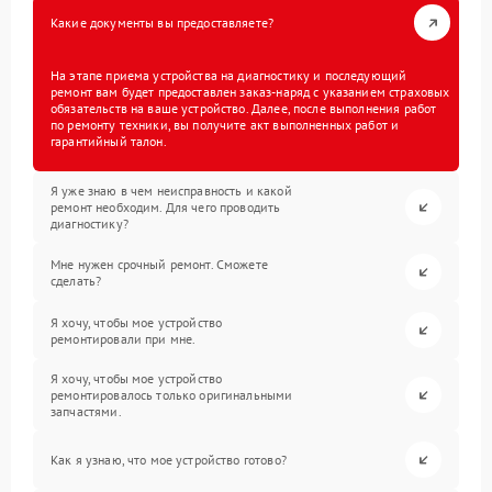
Какие документы вы предоставляете?
На этапе приема устройства на диагностику и последующий
ремонт вам будет предоставлен заказ-наряд с указанием страховых
обязательств на ваше устройство. Далее, после выполнения работ
по ремонту техники, вы получите акт выполненных работ и
гарантийный талон.
Я уже знаю в чем неисправность и какой
ремонт необходим. Для чего проводить
диагностику?
Мне нужен срочный ремонт. Сможете
сделать?
Я хочу, чтобы мое устройство
ремонтировали при мне.
Я хочу, чтобы мое устройство
ремонтировалось только оригинальными
запчастями.
Как я узнаю, что мое устройство готово?