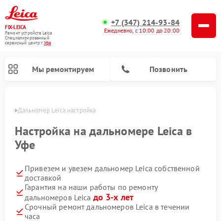
+7 (347) 214-93-84
FIX-LEICA
Ежедневно, с 10:00 до 20:00
Ремонт устройств Leica
Специализированный
cервисный центр г.
Уфа
Мы ремонтируем
Позвонить
в Уфе
Дальномер Leica настройка
Настройка на дальномере Leica в
Уфе
Привезем и увезем дальномер Leica собственной
Ремонт цифровых биноклей Leica
Ремонт оптических нивелиров Leica
Ремонт оптических прицелов Leica
доставкой
Гарантия на наши работы по ремонту
до 3-х лет
дальномеров Leica
Срочный ремонт дальномеров Leica в течении
часа