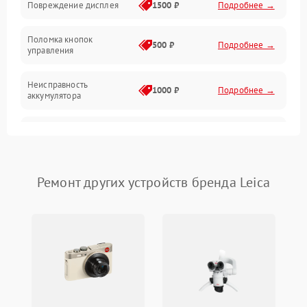
Повреждение дисплея
1500 ₽
Подробнее →
Поломка кнопок
500 ₽
Подробнее →
управления
Неисправность
1000 ₽
Подробнее →
аккумулятора
Неисправность системы
2000 ₽
Подробнее →
измерения расстояния
Повреждение проводов
500 ₽
Подробнее →
Ремонт других устройств бренда Leica
Неисправность системы
1000 ₽
Подробнее →
защиты от перегрузок
Поломка системы
автоматического
1000 ₽
Подробнее →
отключения