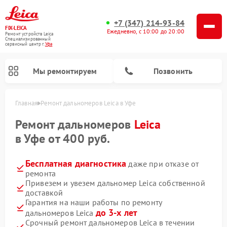
+7 (347) 214-93-84
FIX-LEICA
Ежедневно, с 10:00 до 20:00
Ремонт устройств Leica
Специализированный
cервисный центр г.
Уфа
Мы ремонтируем
Позвонить
Главная
Ремонт дальномеров Leica в Уфе
Ремонт дальномеров
Leica
в Уфе от 400 руб.
Бесплатная диагностика
даже при отказе от
ремонта
Ремонт цифровых биноклей Leica
Ремонт оптических нивелиров Leica
Ремонт оптических прицелов Leica
Привезем и увезем дальномер Leica собственной
доставкой
Гарантия на наши работы по ремонту
до 3-х лет
дальномеров Leica
Срочный ремонт дальномеров Leica в течении