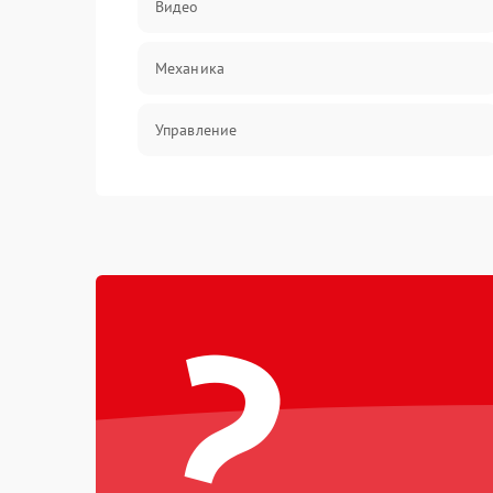
Видео
Механика
Управление
Электропитание
Корпус/Герметичность
?
Электроника/Механические
Электроника/Оптика