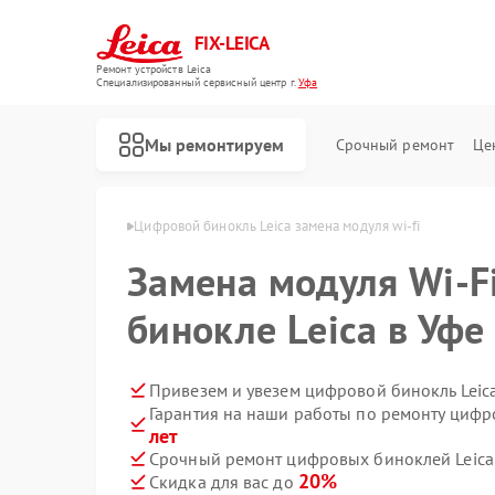
FIX-LEICA
Ремонт устройств Leica
Специализированный cервисный центр г.
Уфа
Мы ремонтируем
Срочный ремонт
Це
иноклей Leica в Уфе
Цифровой бинокль Leica замена модуля wi-fi
Замена модуля Wi-F
бинокле Leica в Уфе
Ремонт оптических прицелов Leica
Ремонт оптических нивелиров Leica
Привезем и увезем цифровой бинокль Leic
Гарантия на наши работы по ремонту цифр
лет
Срочный ремонт цифровых биноклей Leica 
20%
Скидка для вас до