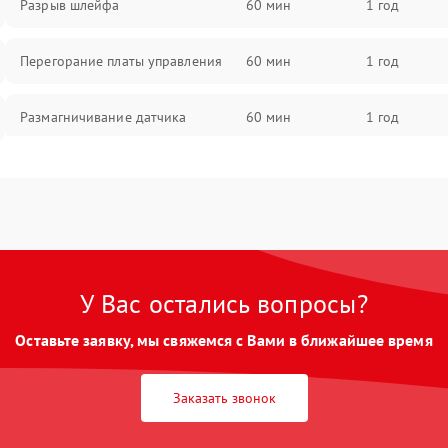
Разрыв шлейфа
60 мин
1 год
Перегорание платы управления
60 мин
1 год
Размагничивание датчика
60 мин
1 год
Поломка инфракрасного датчика
60 мин
1 год
Неправильная передача цветов
60 мин
1 год
дисплея
У Вас остались вопросы?
Разрядка аккумулятора за коркое
60 мин
1 год
время
Оставьте заявку, мы свяжемся с Вами в ближайшее время
Перегрев устройства
60 мин
1 год
Заказать звонок