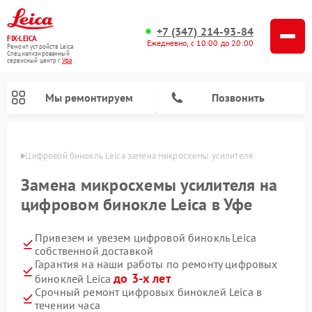
+7 (347) 214-93-84
FIX-LEICA
Ежедневно, с 10:00 до 20:00
Ремонт устройств Leica
Специализированный
cервисный центр г.
Уфа
Мы ремонтируем
Позвонить
в Уфе
Цифровой бинокль Leica замена микросхемы усилителя
Замена микросхемы усилителя на
цифровом бинокле Leica в Уфе
Привезем и увезем цифровой бинокль Leica
Ремонт оптических нивелиров Leica
Ремонт оптических прицелов Leica
собственной доставкой
Гарантия на наши работы по ремонту цифровых
до 3-х лет
биноклей Leica
Срочный ремонт цифровых биноклей Leica в
течении часа