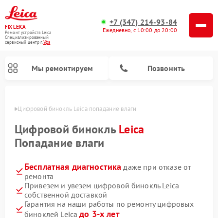
+7 (347) 214-93-84
FIX-LEICA
Ежедневно, с 10:00 до 20:00
Ремонт устройств Leica
Специализированный
cервисный центр г.
Уфа
Мы ремонтируем
Позвонить
в Уфе
Цифровой бинокль Leica попадание влаги
Цифровой бинокль
Leica
Попадание влаги
Бесплатная диагностика
даже при отказе от
Ремонт оптических нивелиров Leica
Ремонт оптических прицелов Leica
ремонта
Привезем и увезем цифровой бинокль Leica
собственной доставкой
Гарантия на наши работы по ремонту цифровых
до 3-х лет
биноклей Leica