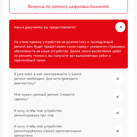
Вопросы по ремонту цифровых биноклей
Какие документы вы предоставляете?
На этапе приема устройства на диагностику и последующий
ремонт вам будет предоставлен заказ-наряд с указанием страховых
обязательств на ваше устройство. Далее, после выполнения работ
по ремонту техники, вы получите акт выполненных работ и
гарантийный талон.
Я уже знаю в чем неисправность и какой
ремонт необходим. Для чего проводить
диагностику?
Мне нужен срочный ремонт. Сможете
сделать?
Я хочу, чтобы мое устройство
ремонтировали при мне.
Я хочу, чтобы мое устройство
ремонтировалось только оригинальными
запчастями.