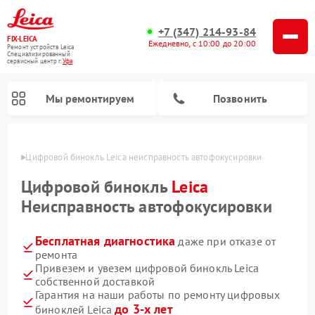
+7 (347) 214-93-84
FIX-LEICA
Ежедневно, с 10:00 до 20:00
Ремонт устройств Leica
Специализированный
cервисный центр г.
Уфа
Мы ремонтируем
Позвонить
в Уфе
Цифровой бинокль Leica неисправность автофокусировки
Цифровой бинокль
Leica
Неисправность автофокусировки
Бесплатная диагностика
даже при отказе от
Ремонт оптических нивелиров Leica
Ремонт оптических прицелов Leica
ремонта
Привезем и увезем цифровой бинокль Leica
собственной доставкой
Гарантия на наши работы по ремонту цифровых
до 3-х лет
биноклей Leica