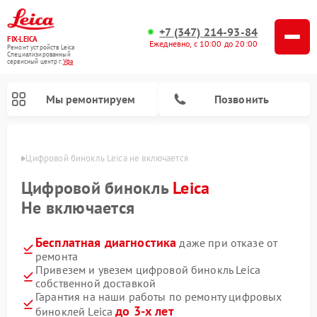
+7 (347) 214-93-84
FIX-LEICA
Ежедневно, с 10:00 до 20:00
Ремонт устройств Leica
Специализированный
cервисный центр г.
Уфа
Мы ремонтируем
Позвонить
в Уфе
Цифровой бинокль Leica не включается
Цифровой бинокль
Leica
Не включается
Бесплатная диагностика
даже при отказе от
Ремонт оптических нивелиров Leica
Ремонт оптических прицелов Leica
ремонта
Привезем и увезем цифровой бинокль Leica
собственной доставкой
Гарантия на наши работы по ремонту цифровых
до 3-х лет
биноклей Leica