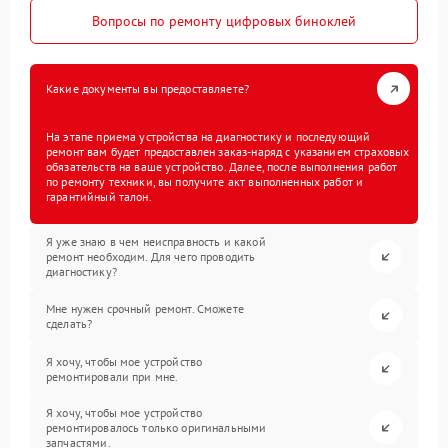
Вопросы по ремонту цифровых биноклей
Какие документы вы предоставляете?
На этапе приема устройства на диагностику и последующий
ремонт вам будет предоставлен заказ-наряд с указанием страховых
обязательств на ваше устройство. Далее, после выполнения работ
по ремонту техники, вы получите акт выполненных работ и
гарантийный талон.
Я уже знаю в чем неисправность и какой
ремонт необходим. Для чего проводить
диагностику?
Мне нужен срочный ремонт. Сможете
сделать?
Я хочу, чтобы мое устройство
ремонтировали при мне.
Я хочу, чтобы мое устройство
ремонтировалось только оригинальными
запчастями.