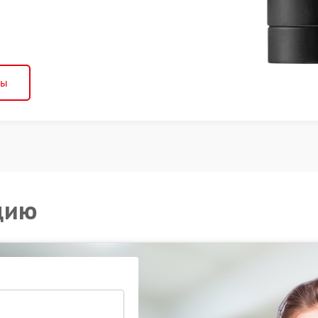
ны
цию