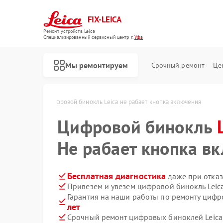
FIX-LEICA
Ремонт устройств Leica
Специализированный cервисный центр г.
Уфа
Мы ремонтируем
Срочный ремонт
Це
лей Leica в Уфе
Цифровой бинокль Leica не рабает кнопка включения
Цифровой бинокль
Не рабает кнопка в
Ремонт оптических прицелов Leica
Ремонт оптических нивелиров Leica
Бесплатная диагностика
даже при отказ
Привезем и увезем цифровой бинокль Leic
Гарантия на наши работы по ремонту цифр
лет
Срочный ремонт цифровых биноклей Leica 