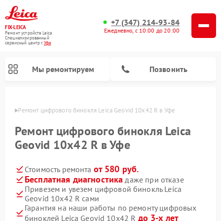
+7 (347) 214-93-84
FIX-LEICA
Ежедневно, с 10:00 до 20:00
Ремонт устройств Leica
Специализированный
cервисный центр г.
Уфа
Мы ремонтируем
Позвонить
в Уфе
Ремонт цифрового бинокля Leica Geovid 10x42 R в Уфе
Ремонт цифрового бинокля Leica
Geovid 10x42 R в Уфе
от 580 руб.
Стоимость ремонта
Ремонт оптических нивелиров Leica
Ремонт оптических прицелов Leica
Бесплатная диагностика
даже при отказе
Привезем и увезем цифровой бинокль Leica
Geovid 10x42 R сами
Гарантия на наши работы по ремонту цифровых
до 3-х лет
биноклей Leica Geovid 10x42 R