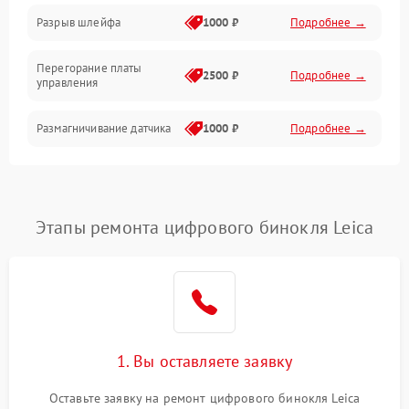
Корпус/Герметичность
Разрыв шлейфа
1000 ₽
Подробнее →
Электроника/Механические
Перегорание платы
2500 ₽
Подробнее →
управления
Электроника/Оптика
Размагничивание датчика
1000 ₽
Подробнее →
Поломка инфракрасного
1500 ₽
Подробнее →
датчика
Этапы ремонта цифрового бинокля Leica
Неправильная передача
750 ₽
Подробнее →
цветов дисплея
Разрядка аккумулятора за
1000 ₽
Подробнее →
коркое время
Перегрев устройства
1500 ₽
Подробнее →
1. Вы оставляете заявку
Оставьте заявку на ремонт цифрового бинокля Leica