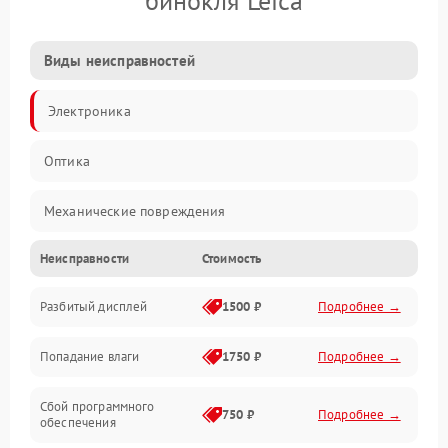
бинокля Leica
Виды неисправностей
Электроника
Оптика
Механические повреждения
Неисправности
Стоимость
Видео
Разбитый дисплей
1500 ₽
Подробнее →
Механика
Попадание влаги
1750 ₽
Подробнее →
Управление
Сбой программного
Электропитание
750 ₽
Подробнее →
обеспечения