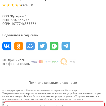
4.9-5.0
ООО "Русервис"
ИНН 7702633247
ОГРН 1077746335776
Поделиться в соц. сетях:
Мы принимаем
все формы оплаты
Политика конфиденциальности
Вся информация на сайте носит исключительно справочный характер.
Товарные знаки используются исключительно для описания устройств, в отношении которых
сервисные центры ufa.leica-fix.ru предоставляют услуги по ремонту. Услуги оказываются в
неавторизованных сервисных центрах ufa.leica-fix.ru, которые не связаны с
правообладателями товарных знаков или их официальными представителями.
Ремонт осуществляется для устройств, уже введенных в гражданский оборот в соответствии