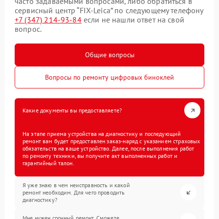
часто задаваемыми вопросами, либо обратиться в
сервисный центр “FIX-Leica” по следующему телефону
+7 (347) 214-93-84
если не нашли ответ на свой
вопрос.
Общие вопросы
Вопросы по ремонту цифровых биноклей
Какие документы вы предоставляете?
На этапе приема устройства на диагностику и последующий
ремонт вам будет предоставлен заказ-наряд с указанием страховых
обязательств на ваше устройство. Далее, после выполнения работ
по ремонту техники, вы получите акт выполненных работ и
гарантийный талон.
Я уже знаю в чем неисправность и какой
ремонт необходим. Для чего проводить
диагностику?
Мне нужен срочный ремонт. Сможете