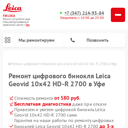
+7 (347) 214-93-84
FIX-LEICA
Ежедневно, с 10:00 до 20:00
Ремонт устройств Leica
Специализированный
cервисный центр г.
Уфа
Мы ремонтируем
Позвонить
в Уфе
Ремонт цифрового бинокля Leica Geovid 10x42 HD-R 2700 в Уфе
Ремонт цифрового бинокля Leica
Geovid 10x42 HD-R 2700 в Уфе
от 580 руб.
Стоимость ремонта
Ремонт оптических нивелиров Leica
Ремонт оптических прицелов Leica
Бесплатная диагностика
даже при отказе
Привезем и увезем цифровой бинокль Leica
Geovid 10x42 HD-R 2700 сами
Гарантия на наши работы по ремонту цифровых
до 3-х
биноклей Leica Geovid 10x42 HD-R 2700