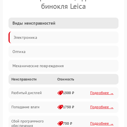
бинокля Leica
Виды неисправностей
Электроника
Оптика
Механические повреждения
Неисправности
Стоимость
Видео
Разбитый дисплей
1500 ₽
Подробнее →
Механика
Попадание влаги
1750 ₽
Подробнее →
Управление
Сбой программного
Электропитание
750 ₽
Подробнее →
обеспечения