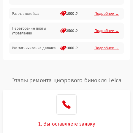
Корпус/Герметичность
Разрыв шлейфа
1000 ₽
Подробнее →
Электроника/Механические
Перегорание платы
2500 ₽
Подробнее →
управления
Электроника/Оптика
Размагничивание датчика
1000 ₽
Подробнее →
Поломка инфракрасного
1500 ₽
Подробнее →
датчика
Этапы ремонта цифрового бинокля Leica
Неправильная передача
750 ₽
Подробнее →
цветов дисплея
Разрядка аккумулятора за
1000 ₽
Подробнее →
коркое время
Перегрев устройства
1500 ₽
Подробнее →
1. Вы оставляете заявку