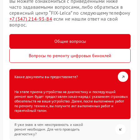
Вы можете ознакомиться с приведенными ниже
часто задаваемыми вопросами, либо обратиться в
сервисный центр “FIX-Leica” по следующему телефону
+7 (347) 214-93-84
если не нашли ответ на свой
вопрос.
Общие вопросы
Вопросы по ремонту цифровых биноклей
Какие документы вы предоставляете?
На этапе приема устройства на диагностику и последующий
ремонт вам будет предоставлен заказ-наряд с указанием страховых
обязательств на ваше устройство. Далее, после выполнения работ
по ремонту техники, вы получите акт выполненных работ и
гарантийный талон.
Я уже знаю в чем неисправность и какой
ремонт необходим. Для чего проводить
диагностику?