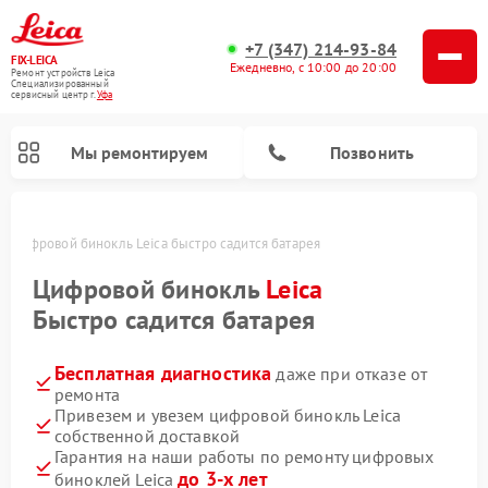
+7 (347) 214-93-84
FIX-LEICA
Ежедневно, с 10:00 до 20:00
Ремонт устройств Leica
Специализированный
cервисный центр г.
Уфа
Мы ремонтируем
Позвонить
е
Цифровой бинокль Leica быстро садится батарея
Цифровой бинокль
Leica
Быстро садится батарея
Бесплатная диагностика
даже при отказе от
Ремонт оптических нивелиров Leica
Ремонт оптических прицелов Leica
ремонта
Привезем и увезем цифровой бинокль Leica
собственной доставкой
Гарантия на наши работы по ремонту цифровых
до 3-х лет
биноклей Leica