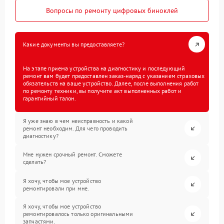
Вопросы по ремонту цифровых биноклей
Какие документы вы предоставляете?
На этапе приема устройства на диагностику и последующий
ремонт вам будет предоставлен заказ-наряд с указанием страховых
обязательств на ваше устройство. Далее, после выполнения работ
по ремонту техники, вы получите акт выполненных работ и
гарантийный талон.
Я уже знаю в чем неисправность и какой
ремонт необходим. Для чего проводить
диагностику?
Мне нужен срочный ремонт. Сможете
сделать?
Я хочу, чтобы мое устройство
ремонтировали при мне.
Я хочу, чтобы мое устройство
ремонтировалось только оригинальными
запчастями.